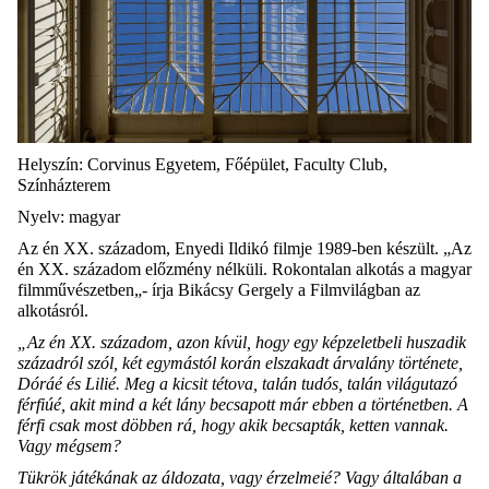
Helyszín: Corvinus Egyetem, Főépület, Faculty Club,
Színházterem
Nyelv: magyar
Az én XX. századom, Enyedi Ildikó filmje 1989-ben készült. „Az
én XX. századom előzmény nélküli. Rokontalan alkotás a magyar
filmművészetben„- írja Bikácsy Gergely a Filmvilágban az
alkotásról.
„Az én XX. századom, azon kívül, hogy egy képzeletbeli huszadik
századról szól, két egymástól korán elszakadt árvalány története,
Dóráé és Lilié. Meg a kicsit tétova, talán tudós, talán világutazó
férfiúé, akit mind a két lány becsapott már ebben a történetben. A
férfi csak most döbben rá, hogy akik becsapták, ketten vannak.
Vagy mégsem?
Tükrök játékának az áldozata, vagy érzelmeié? Vagy általában a