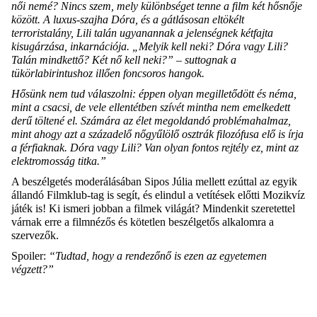
női nemé? Nincs szem, mely különbséget tenne a film két hősnője
között. A luxus-szajha Dóra, és a gátlásosan eltökélt
terroristalány, Lili talán ugyanannak a jelenségnek kétfajta
kisugárzása, inkarnációja. „Melyik kell neki? Dóra vagy Lili?
Talán mindkettő? Két nő kell neki?” – suttognak a
tükörlabirintushoz illően foncsoros hangok.
Hősünk nem tud válaszolni: éppen olyan megilletődött és néma,
mint a csacsi, de vele ellentétben szívét mintha nem emelkedett
derű töltené el. Számára az élet megoldandó problémahalmaz,
mint ahogy azt a századelő nőgyűlölő osztrák filozófusa elő is írja
a férfiaknak. Dóra vagy Lili? Van olyan fontos rejtély ez, mint az
elektromosság titka.”
A beszélgetés moderálásában Sipos Júlia mellett ezúttal az egyik
állandó Filmklub-tag is segít, és elindul a vetítések előtti Mozikvíz
játék is! Ki ismeri jobban a filmek világát? Mindenkit szeretettel
várnak erre a filmnézős és kötetlen beszélgetős alkalomra a
szervezők.
Spoiler:
“Tudtad, hogy a rendezőnő is ezen az egyetemen
végzett?”