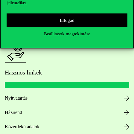
jellemzőket.
HUB jelenlegi hallgatóinknak
Elfogad
Sajtó:
press@uni-corvinus.hu
Beállítások megtekintése
Hasznos linkek
Nyitvatartás
Házirend
Közérdekű adatok