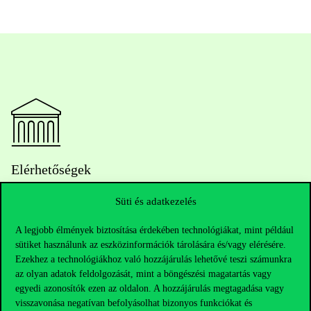
Elérhetőségek
Süti és adatkezelés
Telefonszám:
+36 1 482 5000
A legjobb élmények biztosítása érdekében technológiákat, mint például
sütiket használunk az eszközinformációk tárolására és/vagy elérésére.
Ezekhez a technológiákhoz való hozzájárulás lehetővé teszi számunkra
Kérdésed van a felvételivel kapcsolatban?
az olyan adatok feldolgozását, mint a böngészési magatartás vagy
egyedi azonosítók ezen az oldalon. A hozzájárulás megtagadása vagy
Oktatói elérhetőségek
visszavonása negatívan befolyásolhat bizonyos funkciókat és