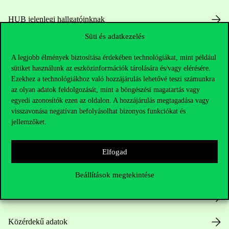
HUB jelenlegi hallgatóinknak
Süti és adatkezelés
Sajtó:
press@uni-corvinus.hu
A legjobb élmények biztosítása érdekében technológiákat, mint például
sütiket használunk az eszközinformációk tárolására és/vagy elérésére.
Ezekhez a technológiákhoz való hozzájárulás lehetővé teszi számunkra
az olyan adatok feldolgozását, mint a böngészési magatartás vagy
egyedi azonosítók ezen az oldalon. A hozzájárulás megtagadása vagy
visszavonása negatívan befolyásolhat bizonyos funkciókat és
jellemzőket.
Hasznos linkek
Elfogad
Nyitvatartás
Beállítások megtekintése
Házirend
Közérdekű adatok