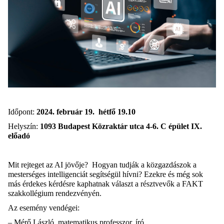
Időpont:
2024. február 19. hétfő 19.10
Helyszín:
1093 Budapest Közraktár utca 4-6. C épület IX.
előadó
Mit rejteget az AI jövője? Hogyan tudják a közgazdászok a
mesterséges intelligenciát segítségül hívni?
Ezekre és még sok
más érdekes kérdésre kaphatnak választ a résztvevők a FAKT
szakkollégium rendezvényén.
Az esemény vendégei:
– Mérő László, matematikus professzor, író