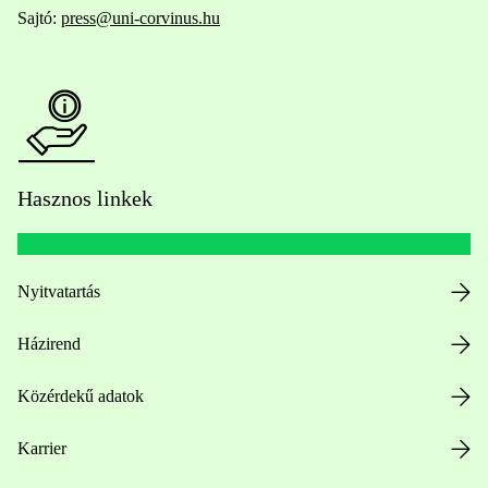
Sajtó:
press@uni-corvinus.hu
Hasznos linkek
Nyitvatartás
Házirend
Közérdekű adatok
Karrier