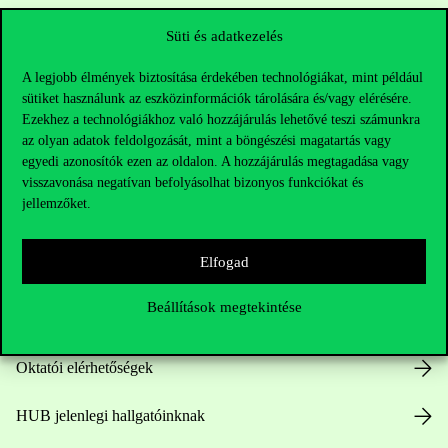
Süti és adatkezelés
A legjobb élmények biztosítása érdekében technológiákat, mint például
sütiket használunk az eszközinformációk tárolására és/vagy elérésére.
Ezekhez a technológiákhoz való hozzájárulás lehetővé teszi számunkra
az olyan adatok feldolgozását, mint a böngészési magatartás vagy
egyedi azonosítók ezen az oldalon. A hozzájárulás megtagadása vagy
Elérhetőségek
visszavonása negatívan befolyásolhat bizonyos funkciókat és
jellemzőket.
Elfogad
Telefonszám:
+36 1 482 5000
Beállítások megtekintése
Kérdésed van a felvételivel kapcsolatban?
Oktatói elérhetőségek
HUB jelenlegi hallgatóinknak