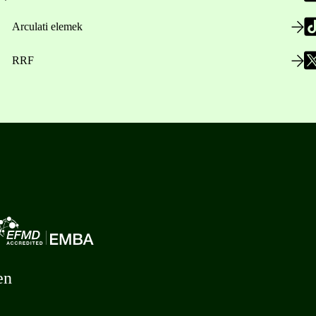
Arculati elemek
RRF
en