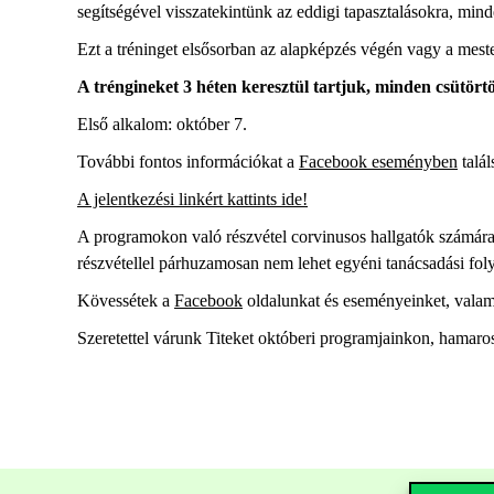
segítségével visszatekintünk az eddigi tapasztalásokra, minde
Ezt a tréninget elsősorban az alapképzés végén vagy a meste
A tréngineket 3 héten keresztül tartjuk, minden csütört
Első alkalom: október 7.
További fontos információkat a
Facebook eseményben
talál
A jelentkezési linkért kattints ide!
A programokon való részvétel corvinusos hallgatók számára t
részvétellel párhuzamosan nem lehet egyéni tanácsadási folya
Kövessétek a
Facebook
oldalunkat és eseményeinket, valam
Szeretettel várunk Titeket októberi programjainkon, hamaro