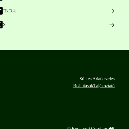
TikTok
X
Süti és Adatkezelés
Beállítások
Tájékoztató
© Budapesti Corvinus