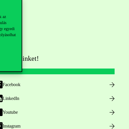
k az
ulás
gy egyedi
olyásolhat
övess minket!
Facebook
LinkedIn
Youtube
Instagram