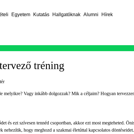
ételi
Egyetem
Kutatás
Hallgatóknak
Alumni
Hírek
tervező tréning
tér
de melyikre? Vagy inkább dolgozzak? Mik a céljaim? Hogyan tervezz
det és ezt szívesen tennéd csoportban, akkor ezt most megteheted. Önis
 nehezítik, hogy meghozd a szakmai életúttal kapcsolatos döntéseidet.