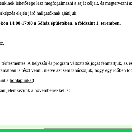
nkinek lehetősége lesz megfogalmazni a saját céljait, és megtervezni az 
rképzés elején járó hallgatóknak ajánljuk.
ökön 14:00-17:00 a Sóház épületében, a földszint 1. teremben.
sz.
érítésmentes. A helyszín és program változtatás jogát fenntartjuk, az e
matban is részt venni, illetve azt sem tanácsoljuk, hogy egy időben töb
int a
honlapunkat
!
san jelentkezünk a novemberiekkel is!