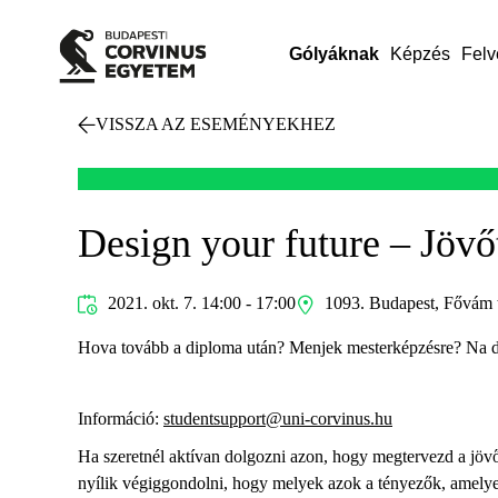
Gólyáknak
Képzés
Felv
VISSZA AZ ESEMÉNYEKHEZ
Design your future – Jövő
2021. okt. 7. 14:00 - 17:00
1093. Budapest, Fővám 
Hova tovább a diploma után? Menjek mesterképzésre? Na 
Információ:
studentsupport@uni-corvinus.hu
Ha szeretnél aktívan dolgozni azon, hogy megtervezd a jövő
nyílik végiggondolni, hogy melyek azok a tényezők, amelyek