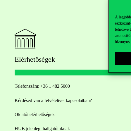
A legjobb
eszközinf
lehetővé 
azonosító
bizonyos 
Elérhetőségek
Telefonszám:
+36 1 482 5000
Kérdésed van a felvételivel kapcsolatban?
Oktatói elérhetőségek
HUB jelenlegi hallgatóinknak