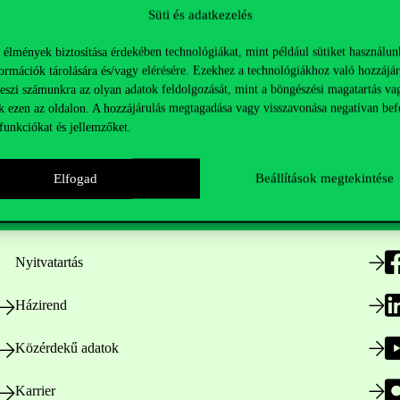
Süti és adatkezelés
 élmények biztosítása érdekében technológiákat, mint például sütiket használun
ormációk tárolására és/vagy elérésére. Ezekhez a technológiákhoz való hozzájár
teszi számunkra az olyan adatok feldolgozását, mint a böngészési magatartás va
k ezen az oldalon. A hozzájárulás megtagadása vagy visszavonása negatívan bef
funkciókat és jellemzőket.
Hasznos linkek
K
Elfogad
Beállítások megtekintése
Nyitvatartás
Házirend
Közérdekű adatok
Karrier