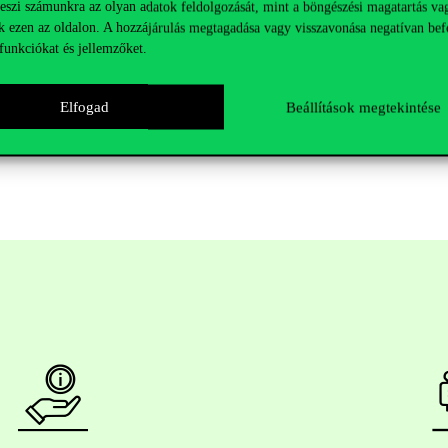
teszi számunkra az olyan adatok feldolgozását, mint a böngészési magatartás va
k ezen az oldalon. A hozzájárulás megtagadása vagy visszavonása negatívan bef
funkciókat és jellemzőket.
Elfogad
Beállítások megtekintése
ó és a lezajlott védéseket az Egyetem honlapján a
Hírek-Események
kö