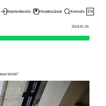
Bejelentkezés
Hivatkozások
Keresés
EN
2024.01.26.
trum között”.