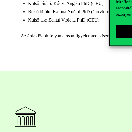
lehetővé 
Külső bíráló: Kóczé Angéla PhD (CEU)
azonosító
Belső bíráló: Katona Noémi PhD (Corvinus)
bizonyos 
Külső tag: Zentai Violetta PhD (CEU)
Az érdeklődők folyamatosan figyelemmel kísérhetik a várhat