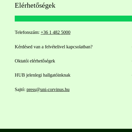
Elérhetőségek
Telefonszám:
+36 1 482 5000
Kérdésed van a felvételivel kapcsolatban?
Oktatói elérhetőségek
HUB jelenlegi hallgatóinknak
Sajtó:
press@uni-corvinus.hu