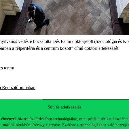
ilvános védésre bocsátotta Dés Fanni doktorjelölt (Szociológia és 
rban a félperiféria és a centrum között” című doktori értekezését.
es terem
 Repozitóriumában
.
Süti és adatkezelés
 élmények biztosítása érdekében technológiákat, mint például sütiket használun
ormációk tárolására és/vagy elérésére. Ezekhez a technológiákhoz való hozzájár