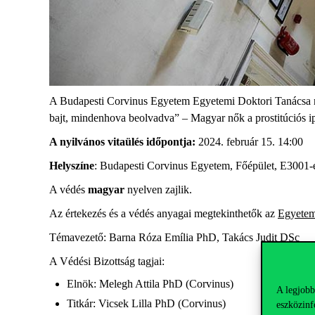
A Budapesti Corvinus Egyetem Egyetemi Doktori Tanácsa ny
bajt, mindenhova beolvadva” – Magyar nők a prostitúciós ipa
A nyilvános vitaülés időpontja:
2024. február 15. 14:00
Helyszíne
: Budapesti Corvinus Egyetem, Főépület, E3001-
A védés
magyar
nyelven zajlik.
Az értekezés és a védés anyagai megtekinthetők az
Egyetem
Témavezető: Barna Róza Emília PhD, Takács Judit DSc
A Védési Bizottság tagjai:
Elnök: Melegh Attila PhD (Corvinus)
A legjobb
Titkár: Vicsek Lilla PhD (Corvinus)
eszközinf