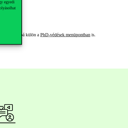
gy egyedi
olyásolhat
zött, továbbá külön a
PhD-védések menüpontban
is.