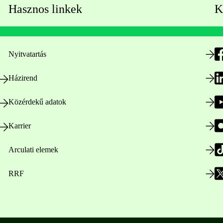
Hasznos linkek
K
Nyitvatartás
Házirend
Közérdekű adatok
Karrier
Arculati elemek
RRF