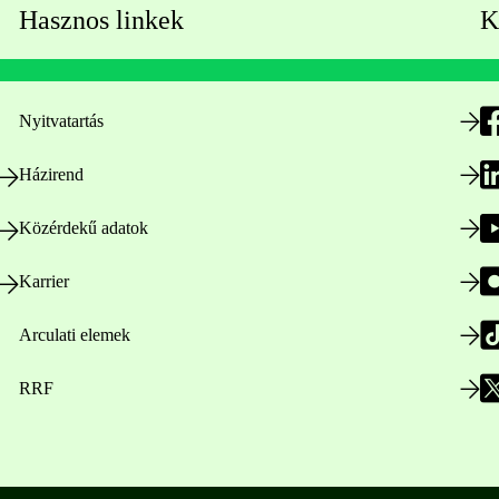
Hasznos linkek
K
Nyitvatartás
Házirend
Közérdekű adatok
Karrier
Arculati elemek
RRF