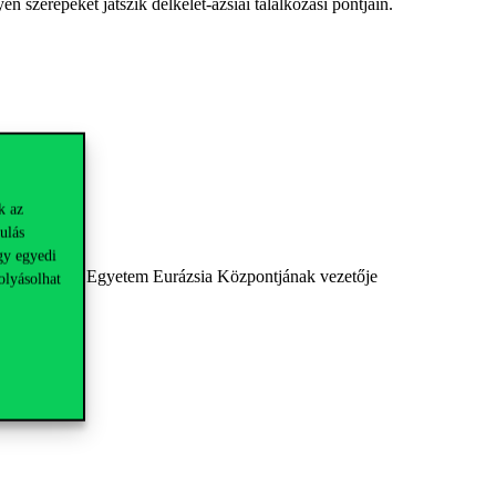
 szerepeket játszik délkelet-ázsiai találkozási pontjain.
k az
ulás
gy egyedi
i Corvinus Egyetem Eurázsia Központjának vezetője
olyásolhat