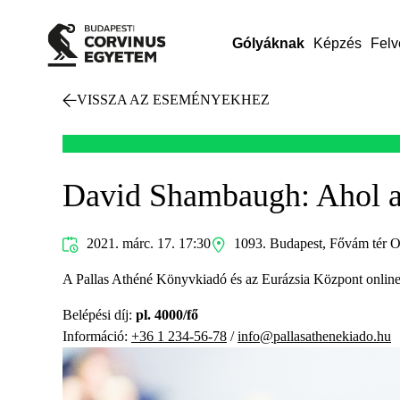
Gólyáknak
Képzés
Felv
VISSZA AZ ESEMÉNYEKHEZ
David Shambaugh: Ahol a
2021. márc. 17. 17:30
1093. Budapest, Fővám tér O
A Pallas Athéné Könyvkiadó és az Eurázsia Központ onlin
Belépési díj:
pl. 4000/fő
Információ:
+36 1 234-56-78
/
info@pallasathenekiado.hu