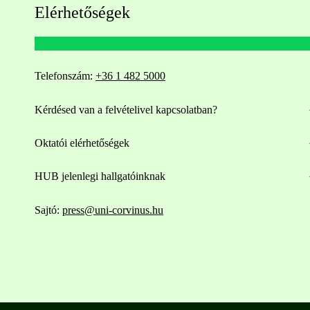
Elérhetőségek
Telefonszám:
+36 1 482 5000
Kérdésed van a felvételivel kapcsolatban?
Oktatói elérhetőségek
HUB jelenlegi hallgatóinknak
Sajtó:
press@uni-corvinus.hu