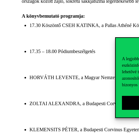
országok között zajló, sokrétű sakkjátszma legérdekesebb lép
A könyvbemutató programja:
17.30 Köszöntő CSEH KATINKA, a Pallas Athéné Kön
17.35 – 18.00 Pódiumbeszélgetés
A legjobb
eszközinf
lehetővé 
HORVÁTH LEVENTE, a Magyar Nemzeti Bank elnöki főta
azonosító
bizonyos 
ZOLTAI ALEXANDRA, a Budapesti Corvinus Egyetem 
KLEMENSITS PÉTER, a Budapesti Corvinus Egyetem E