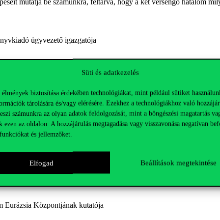
éseit mutatja be számunkra, feltárva, hogy a két versengő hatalom milyen
yvkiadó ügyvezető igazgatója
Süti és adatkezelés
 élmények biztosítása érdekében technológiákat, mint például sütiket használun
ormációk tárolására és/vagy elérésére. Ezekhez a technológiákhoz való hozzájár
teszi számunkra az olyan adatok feldolgozását, mint a böngészési magatartás va
nácsadója, Magyarország korábbi sanghaji főkonzulja, a Budapest
k ezen az oldalon. A hozzájárulás megtagadása vagy visszavonása negatívan bef
funkciókat és jellemzőket.
Elfogad
Beállítások megtekintése
Eurázsia Központjának kutatója
urázsia Központjának kutatója