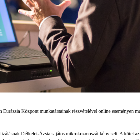
 Eurázsia Központ munkatársainak részvételével online eseményen m
izálásnak Délkelet-Ázsia sajátos mikrokozmoszát képviseli. A kötet az 