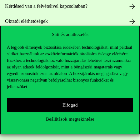
Kérdésed van a felvételivel kapcsolatban?
Oktatói elérhetőségek
Süti és adatkezelés
HUB jelenlegi hallgatóinknak
A legjobb élmények biztosítása érdekében technológiákat, mint például
Sajtó:
press@uni-corvinus.hu
sütiket használunk az eszközinformációk tárolására és/vagy elérésére.
Ezekhez a technológiákhoz való hozzájárulás lehetővé teszi számunkra
az olyan adatok feldolgozását, mint a böngészési magatartás vagy
egyedi azonosítók ezen az oldalon. A hozzájárulás megtagadása vagy
visszavonása negatívan befolyásolhat bizonyos funkciókat és
jellemzőket.
Hasznos linkek
Elfogad
Beállítások megtekintése
Nyitvatartás