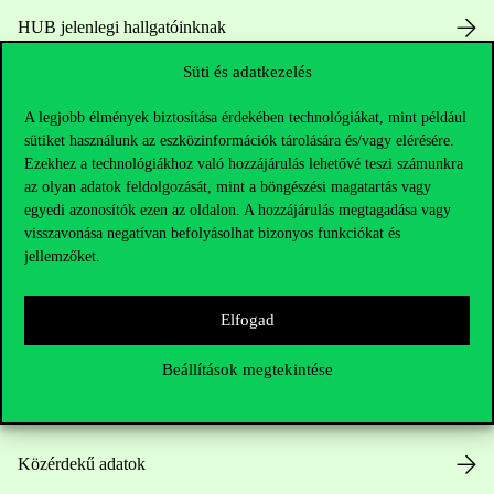
HUB jelenlegi hallgatóinknak
Süti és adatkezelés
Sajtó:
press@uni-corvinus.hu
A legjobb élmények biztosítása érdekében technológiákat, mint például
sütiket használunk az eszközinformációk tárolására és/vagy elérésére.
Ezekhez a technológiákhoz való hozzájárulás lehetővé teszi számunkra
az olyan adatok feldolgozását, mint a böngészési magatartás vagy
egyedi azonosítók ezen az oldalon. A hozzájárulás megtagadása vagy
visszavonása negatívan befolyásolhat bizonyos funkciókat és
jellemzőket.
Hasznos linkek
Elfogad
Nyitvatartás
Beállítások megtekintése
Házirend
Közérdekű adatok