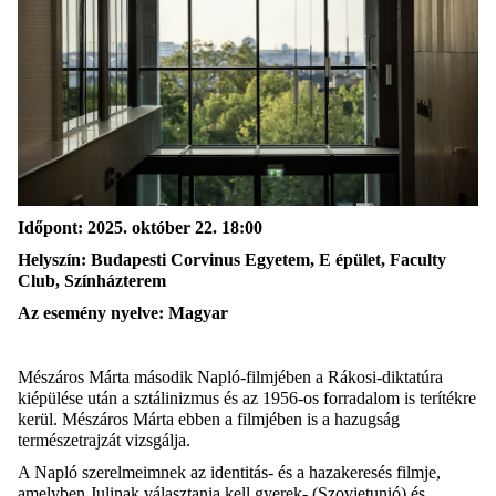
Időpont: 2025. október 22. 18:00
Helyszín
: Budapesti Corvinus Egyetem, E épület, Faculty
Club, Színházterem
Az esemény nyelve: Magyar
Mészáros Márta második Napló-filmjében a Rákosi-diktatúra
kiépülése után a sztálinizmus és az 1956-os forradalom is terítékre
kerül. Mészáros Márta ebben a filmjében is a hazugság
természetrajzát vizsgálja.
A
Napló szerelmeimnek
az identitás- és a hazakeresés filmje,
amelyben Julinak választania kell gyerek- (Szovjetunió) és