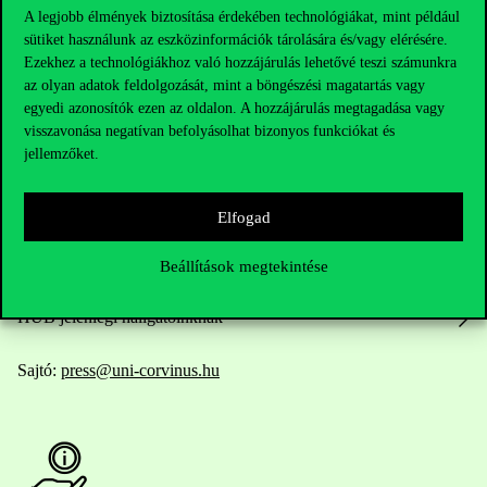
A legjobb élmények biztosítása érdekében technológiákat, mint például
sütiket használunk az eszközinformációk tárolására és/vagy elérésére.
Elérhetőségek
Ezekhez a technológiákhoz való hozzájárulás lehetővé teszi számunkra
az olyan adatok feldolgozását, mint a böngészési magatartás vagy
egyedi azonosítók ezen az oldalon. A hozzájárulás megtagadása vagy
visszavonása negatívan befolyásolhat bizonyos funkciókat és
jellemzőket.
Telefonszám:
+36 1 482 5000
Kérdésed van a felvételivel kapcsolatban?
Elfogad
Oktatói elérhetőségek
Beállítások megtekintése
HUB jelenlegi hallgatóinknak
Sajtó:
press@uni-corvinus.hu