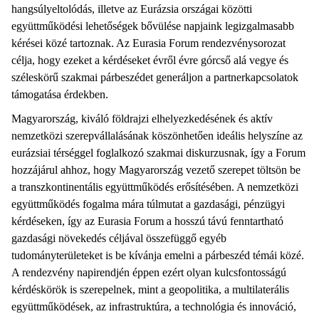
hangsúlyeltolódás, illetve az Eurázsia országai közötti
együttműködési lehetőségek bővülése napjaink legizgalmasabb
kérései közé tartoznak. Az Eurasia Forum rendezvénysorozat
célja, hogy ezeket a kérdéseket évről évre górcső alá vegye és
széleskörű szakmai párbeszédet generáljon a partnerkapcsolatok
támogatása érdekben.
Magyarország, kiváló földrajzi elhelyezkedésének és aktív
nemzetközi szerepvállalásának köszönhetően ideális helyszíne az
eurázsiai térséggel foglalkozó szakmai diskurzusnak, így a Forum
hozzájárul ahhoz, hogy Magyarország vezető szerepet töltsön be
a transzkontinentális együttműködés erősítésében. A nemzetközi
együttműködés fogalma mára túlmutat a gazdasági, pénzügyi
kérdéseken, így az Eurasia Forum a hosszú távú fenntartható
gazdasági növekedés céljával összefüggő egyéb
tudományterületeket is be kívánja emelni a párbeszéd témái közé.
A rendezvény napirendjén éppen ezért olyan kulcsfontosságú
kérdéskörök is szerepelnek, mint a geopolitika, a multilaterális
együttműködések, az infrastruktúra, a technológia és innováció,