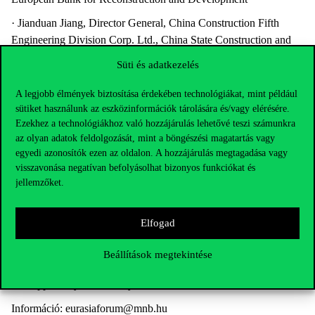
· Jianduan Jiang, Director General, China Construction Fifth
Engineering Division Corp. Ltd., China State Construction and
Engineering Corporation
Süti és adatkezelés
· Vladimir M. Morozov, Vice-President for HR and Associate
A legjobb élmények biztosítása érdekében technológiákat, mint például
Professor of Diplomacy, MGIMO University
sütiket használunk az eszközinformációk tárolására és/vagy elérésére.
· Jung Hoon Lee, Chair of Smart City Committee, Seoul
Ezekhez a technológiákhoz való hozzájárulás lehetővé teszi számunkra
Metropolitan Government
az olyan adatok feldolgozását, mint a böngészési magatartás vagy
egyedi azonosítók ezen az oldalon. A hozzájárulás megtagadása vagy
· Bruno Lanvin, President, Smart City Observatory
visszavonása negatívan befolyásolhat bizonyos funkciókat és
jellemzőket.
· Danae Kyriakopoulou, Chief Economist and Director of
Research, OMFIF
Elfogad
· Mehmet Huseyin Bilgin, Vice President, Eurasia Business and
Economics Society
Beállítások megtekintése
· Leena Ilmola-Sheppard, Senior Scientist, International Institute
For Applied Systems Analysis
Információ: eurasiaforum@mnb.hu