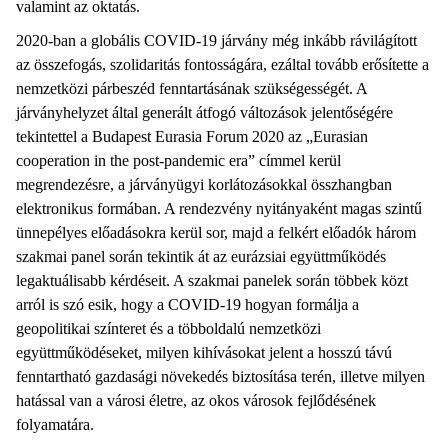
valamint az oktatás.
2020-ban a globális COVID-19 járvány még inkább rávilágított
az összefogás, szolidaritás fontosságára, ezáltal tovább erősítette a
nemzetközi párbeszéd fenntartásának szükségességét. A
járványhelyzet által generált átfogó változások jelentőségére
tekintettel a Budapest Eurasia Forum 2020 az „Eurasian
cooperation in the post-pandemic era” címmel kerül
megrendezésre, a járványügyi korlátozásokkal összhangban
elektronikus formában. A rendezvény nyitányaként magas szintű
ünnepélyes előadásokra kerül sor, majd a felkért előadók három
szakmai panel során tekintik át az eurázsiai együttműködés
legaktuálisabb kérdéseit. A szakmai panelek során többek közt
arról is szó esik, hogy a COVID-19 hogyan formálja a
geopolitikai színteret és a többoldalú nemzetközi
együttműködéseket, milyen kihívásokat jelent a hosszú távú
fenntartható gazdasági növekedés biztosítása terén, illetve milyen
hatással van a városi életre, az okos városok fejlődésének
folyamatára.