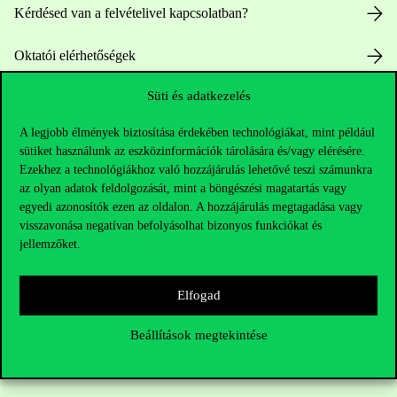
Kérdésed van a felvételivel kapcsolatban?
Oktatói elérhetőségek
Süti és adatkezelés
HUB jelenlegi hallgatóinknak
A legjobb élmények biztosítása érdekében technológiákat, mint például
Sajtó:
press@uni-corvinus.hu
sütiket használunk az eszközinformációk tárolására és/vagy elérésére.
Ezekhez a technológiákhoz való hozzájárulás lehetővé teszi számunkra
az olyan adatok feldolgozását, mint a böngészési magatartás vagy
egyedi azonosítók ezen az oldalon. A hozzájárulás megtagadása vagy
visszavonása negatívan befolyásolhat bizonyos funkciókat és
jellemzőket.
Hasznos linkek
Elfogad
Beállítások megtekintése
Nyitvatartás