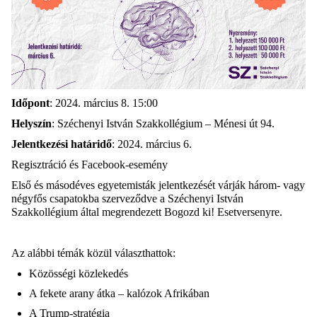
Időpont
: 2024. március 8. 15:00
Helyszín
: Széchenyi István Szakkollégium – Ménesi út 94.
Jelentkezési határidő
: 2024. március 6.
Regisztráció és Facebook-esemény
Első és másodéves egyetemisták jelentkezését várják három- vagy
négyfős csapatokba szerveződve a Széchenyi István
Szakkollégium által megrendezett Bogozd ki! Esetversenyre.
Az alábbi témák közül választhattok:
Közösségi közlekedés
A fekete arany átka – kalózok Afrikában
A Trump-stratégia