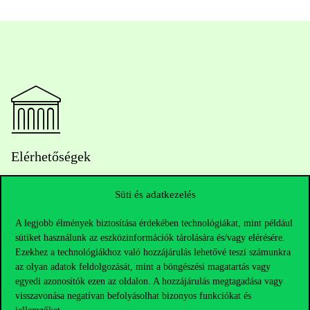
Elérhetőségek
Süti és adatkezelés
Telefonszám:
+36 1 482 5000
A legjobb élmények biztosítása érdekében technológiákat, mint például
sütiket használunk az eszközinformációk tárolására és/vagy elérésére.
Kérdésed van a felvételivel kapcsolatban?
Ezekhez a technológiákhoz való hozzájárulás lehetővé teszi számunkra
az olyan adatok feldolgozását, mint a böngészési magatartás vagy
egyedi azonosítók ezen az oldalon. A hozzájárulás megtagadása vagy
Oktatói elérhetőségek
visszavonása negatívan befolyásolhat bizonyos funkciókat és