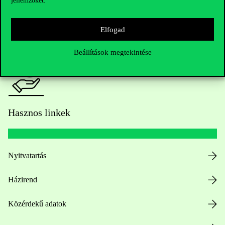
jellemzőket.
HUB jelenlegi hallgatóinknak
Sajtó:
press@uni-corvinus.hu
Elfogad
Beállítások megtekintése
Hasznos linkek
Nyitvatartás
Házirend
Közérdekű adatok