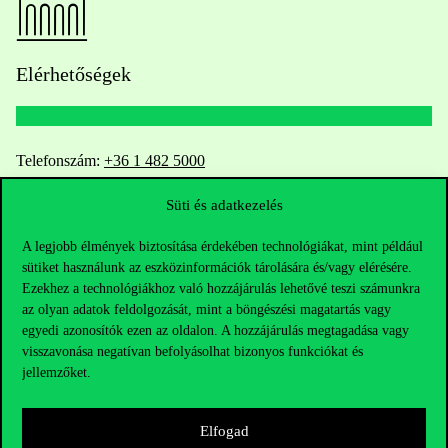
Elérhetőségek
Telefonszám:
+36 1 482 5000
Süti és adatkezelés
Kérdésed van a felvételivel kapcsolatban?
A legjobb élmények biztosítása érdekében technológiákat, mint például
Oktatói elérhetőségek
sütiket használunk az eszközinformációk tárolására és/vagy elérésére.
Ezekhez a technológiákhoz való hozzájárulás lehetővé teszi számunkra
HUB jelenlegi hallgatóinknak
az olyan adatok feldolgozását, mint a böngészési magatartás vagy
egyedi azonosítók ezen az oldalon. A hozzájárulás megtagadása vagy
visszavonása negatívan befolyásolhat bizonyos funkciókat és
Sajtó:
press@uni-corvinus.hu
jellemzőket.
Elfogad