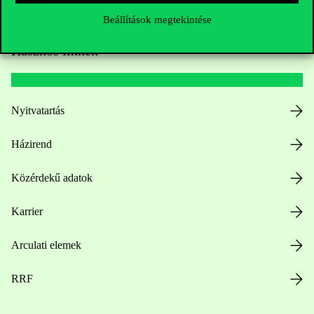
Beállítások megtekintése
Hasznos linkek
Nyitvatartás
Házirend
Közérdekű adatok
Karrier
Arculati elemek
RRF