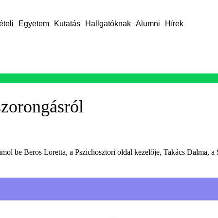
ételi
Egyetem
Kutatás
Hallgatóknak
Alumni
Hírek
 szorongásról
zámol be Beros Loretta, a Pszichosztori oldal kezelője, Takács Dalma, 