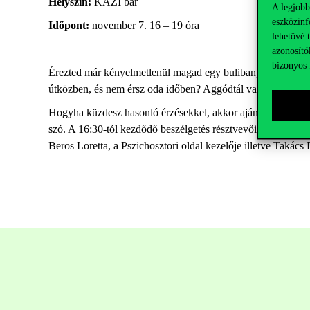
Helyszín:
KAZI bár
A legjobb
eszközinf
Időpont:
november 7. 16 – 19 óra
lehetővé 
azonosító
bizonyos 
Érezted már kényelmetlenül magad egy buliban, emberekkel k
útközben, és nem érsz oda időben? Aggódtál valaha annyira a 
Hogyha küzdesz hasonló érzésekkel, akkor ajánljuk a
Te is
szó. A 16:30-tól kezdődő beszélgetés résztvevői a közösségi
Beros Loretta, a Pszichosztori oldal kezelője illetve Takác