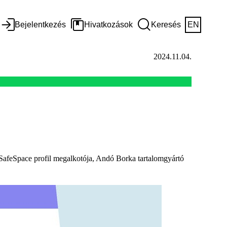
Bejelentkezés
Hivatkozások
Keresés
EN
2024.11.04.
a SafeSpace profil megalkotója, Andó Borka tartalomgyártó