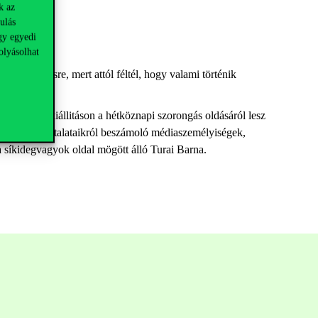
k az
ulás
gy egyedi
olyásolhat
gbeszélésre, mert attól féltél, hogy valami történik
 interaktív kiállitáson a hétköznapi szorongás oldásáról lesz
t saját tapasztalataikról beszámoló médiaszemélyiségek,
 a síkidegvagyok oldal mögött álló Turai Barna.