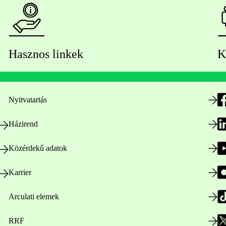
Hasznos linkek
K
Nyitvatartás
Házirend
Közérdekű adatok
Karrier
Arculati elemek
RRF