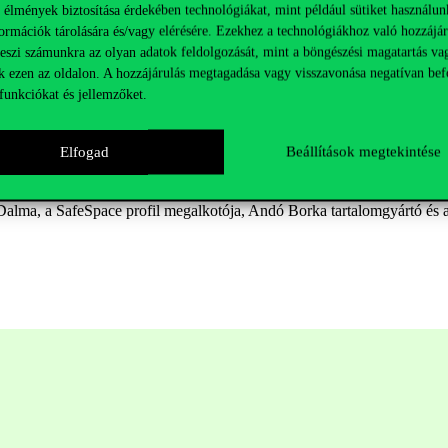
 élmények biztosítása érdekében technológiákat, mint például sütiket használun
ormációk tárolására és/vagy elérésére. Ezekhez a technológiákhoz való hozzájár
teszi számunkra az olyan adatok feldolgozását, mint a böngészési magatartás va
k ezen az oldalon. A hozzájárulás megtagadása vagy visszavonása negatívan bef
funkciókat és jellemzőket.
örülvéve? Előfordult már, hogy több órával korábban odamentél egy me
jövő miatt, hogy teljesen elfelejtettél a jelenben élni?
Elfogad
Beállítások megtekintése
? Én is.
rendezvényét, ahol egy kerekasztal-beszélgetés és azt kiegészítő
 média platformjain lelki egészség témájában jártas hozzáértők valamin
s Dalma, a SafeSpace profil megalkotója, Andó Borka tartalomgyártó és