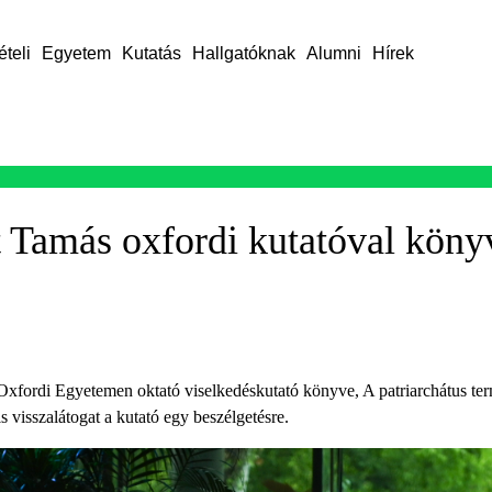
ételi
Egyetem
Kutatás
Hallgatóknak
Alumni
Hírek
t Tamás oxfordi kutatóval kön
xfordi Egyetemen oktató viselkedéskutató könyve, A patriarchátus te
visszalátogat a kutató egy beszélgetésre.