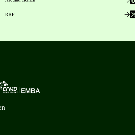
RRF
en