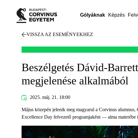
Gólyáknak
Képzés
Felv
VISSZA AZ ESEMÉNYEKHEZ
Beszélgetés Dávid-Barret
megjelenése alkalmából
2025. máj. 21. 18:00
Május közepén jelenik meg magyarul a Corvinus alumnus, O
Excellence Day felvezető programjaként — alma materébe is 