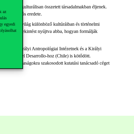
y nagy és kulturálisan összetett társadalmakban éljenek.
k az
gok evolúciós eredete.
ulás
i normák a világ különböző kultúráiban és történelmi
gy egyedi
olyásolhat
, izgalmas betekintést nyújtva abba, hogyan formálják
 tagja a Királyi Antropológiai Intézetnek és a Királyi
iversidad
del
Desarrollo
-hoz (Chile) is kötődött.
fejlődő gazdaságokra szakosodott kutatási tanácsadó céget