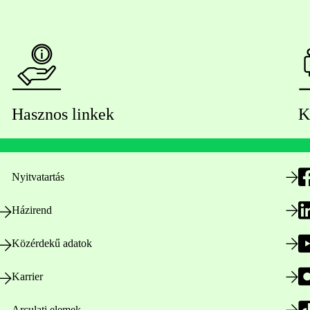
Hasznos linkek
K
Nyitvatartás
Házirend
Közérdekű adatok
Karrier
Arculati elemek