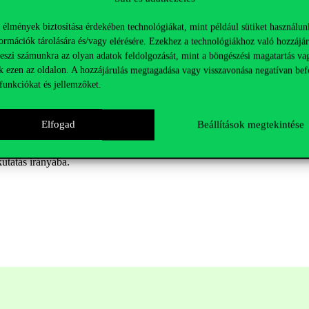
 a választ, milyen
tulajdonságok teszik lehetővé az emberek számára, hog
 élmények biztosítása érdekében technológiákat, mint például sütiket használun
szabályozás
ának kérdései
, valamint a társadalm
i
hálózatépítő tulajdonsá
ormációk tárolására és/vagy elérésére. Ezekhez a technológiákhoz való hozzájár
riarchátus természetrajz
ában azt vizsgálja, hogy hogyan alakultak a nem
teszi számunkra az olyan adatok feldolgozását, mint a böngészési magatartás va
k ezen az oldalon. A hozzájárulás megtagadása vagy visszavonása negatívan bef
é
ből vizsgálja a patriarchális rendszerek kialakulását és fennmaradását
funkciókat és jellemzőket.
ellett
a helsinki
Väestöliitto
Népességkutató Intézet munkatársa, valamint
Elfogad
Beállítások megtekintése
ábban a
kieli
Világgazdasági Intézethez (Németország) és a santiagói
Un
a Corvinus Egyetemen
végezte. Mielőtt tudományos pályára lépett, egy 
kutatás
irányába.