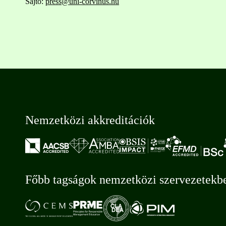
Sajtó:
press@uni-corvinus.hu
Nemzetközi akkreditációk
Főbb tagságok nemzetközi szervezetekb