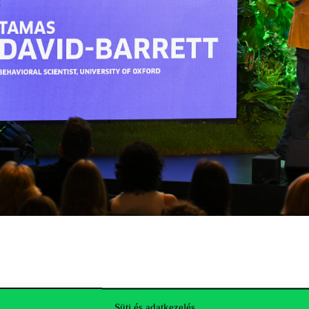
cens
Süti és adatkezelés