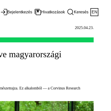
Bejelentkezés
Hivatkozások
Keresés
EN
2025.04.23.
yve magyarországi
rmészetrajza. Ez alkalomból — a Corvinus Research