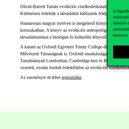
Dávid-
Barrett
Tamás evolúciós viselkedéskutató
arra keresi
A legjobb
Különösen érdekli
k
a társadalmi hálózatok felépítés
ének
és 
eszközinf
Hamarosan magyar nyelven is megjelenő könyvében,
A pat
lehetővé 
azonosító
korszakaiban. A könyv az evolúciós antropológia szemszög
bizonyos 
társadalmainkat a biológiai és kulturális tényezők.
A kutató a
z Oxfordi Egyetem
Trinity
College-
ában
tanít,
em
Művészeti Társaságnak
is
.
O
xfordi munkássága mellett kor
Tanulmányait Londonban, Cambridge-ben és Budapesten
, 
vezetett, ezután fordult é
rdeklődése az evolúciós viselkedés
Az eseményre itt lehet
regisztrálni