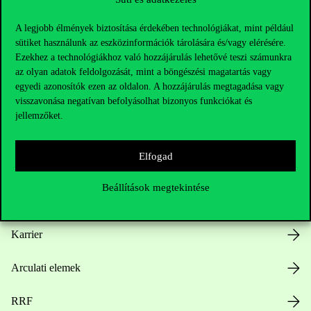
A legjobb élmények biztosítása érdekében technológiákat, mint például
sütiket használunk az eszközinformációk tárolására és/vagy elérésére.
Ezekhez a technológiákhoz való hozzájárulás lehetővé teszi számunkra
az olyan adatok feldolgozását, mint a böngészési magatartás vagy
Hasznos linkek
egyedi azonosítók ezen az oldalon. A hozzájárulás megtagadása vagy
visszavonása negatívan befolyásolhat bizonyos funkciókat és
jellemzőket.
Nyitvatartás
Elfogad
Házirend
Beállítások megtekintése
Közérdekű adatok
Karrier
Arculati elemek
RRF