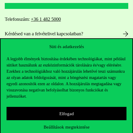
Telefonszám:
+36 1 482 5000
Kérdésed van a felvételivel kapcsolatban?
Süti és adatkezelés
Oktatói elérhetőségek
A legjobb élmények biztosítása érdekében technológiákat, mint például
HUB jelenlegi hallgatóinknak
sütiket használunk az eszközinformációk tárolására és/vagy elérésére.
Ezekhez a technológiákhoz való hozzájárulás lehetővé teszi számunkra
Sajtó:
press@uni-corvinus.hu
az olyan adatok feldolgozását, mint a böngészési magatartás vagy
egyedi azonosítók ezen az oldalon. A hozzájárulás megtagadása vagy
visszavonása negatívan befolyásolhat bizonyos funkciókat és
jellemzőket.
Elfogad
Hasznos linkek
Beállítások megtekintése