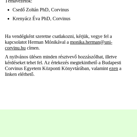
Témavezetők:
Csedő Zoltán PhD
, Corvinus
Krenyácz Éva PhD
, Corvinus
Ha vendégként szeretne csatlakozni, kérjük, vegye fel a
kapcsolatot Herman Mónikával a
monika.herman@uni-
corvinu.hu
címen.
A nyilvános ülésen minden résztvevő hozzászólhat, illetve
kérdéseket tehet fel. Az értekezés megtekinthető a Budapesti
Corvinus Egyetem Központi Könyvtárában, valamint
ezen
a
linken elérhető.