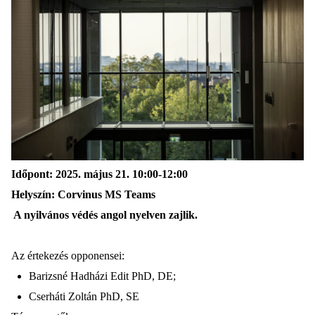
Időpont
:
2025. május 21.
10
:
00
-12
:
00
Helyszín
:
Corvinus MS Teams
A nyilvános védés angol nyelven zajlik.
Az értekezés opponensei:
Barizsné Hadházi Edit PhD, DE;
Cserháti Zoltán PhD,
SE