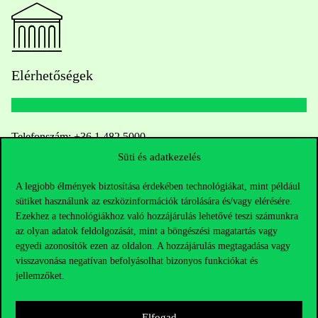
Elérhetőségek
Telefonszám:
+36 1 482 5000
Süti és adatkezelés
Kérdésed van a felvételivel kapcsolatban?
A legjobb élmények biztosítása érdekében technológiákat, mint például
sütiket használunk az eszközinformációk tárolására és/vagy elérésére.
Oktatói elérhetőségek
Ezekhez a technológiákhoz való hozzájárulás lehetővé teszi számunkra
az olyan adatok feldolgozását, mint a böngészési magatartás vagy
HUB jelenlegi hallgatóinknak
egyedi azonosítók ezen az oldalon. A hozzájárulás megtagadása vagy
visszavonása negatívan befolyásolhat bizonyos funkciókat és
Sajtó:
press@uni-corvinus.hu
jellemzőket.
Elfogad