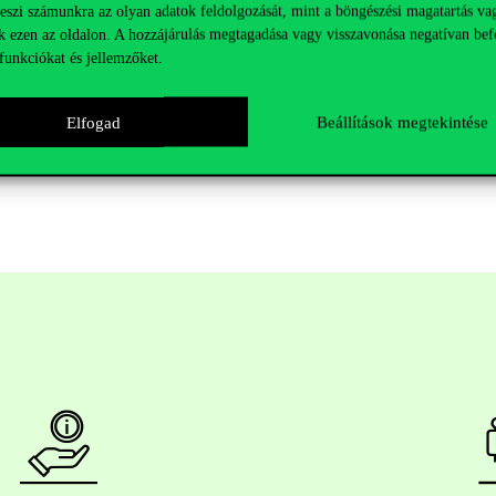
teszi számunkra az olyan adatok feldolgozását, mint a böngészési magatartás va
gy milyen mélyreható változásokat idézhet elő a jövő számviteli munkaf
k ezen az oldalon. A hozzájárulás megtagadása vagy visszavonása negatívan bef
el a big data, valamint más automatizálási technológiáktól. Több nézőpo
funkciókat és jellemzőket.
, és milyen lehetőségeket kínál az adatvezérelt, automatizált pénzügyi 
ött. Regisztrálni az alábbi linken lehetséges:
Elfogad
Beállítások megtekintése