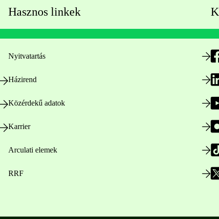
Hasznos linkek
K
Nyitvatartás
Házirend
Közérdekű adatok
Karrier
Arculati elemek
RRF