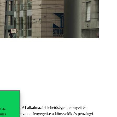
vizsgáljuk az AI alkalmazási lehetőségeit, előnyeit és
k az
okat, illetve vajon fenyegeti-e a könyvelők és pénzügyi
ulás