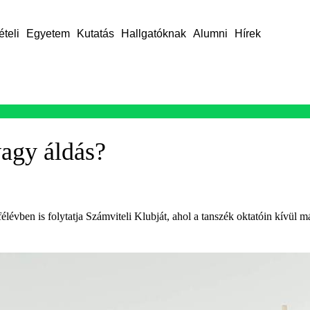
ételi
Egyetem
Kutatás
Hallgatóknak
Alumni
Hírek
vagy áldás?
vben is folytatja Számviteli Klubját, ahol a tanszék oktatóin kívül más