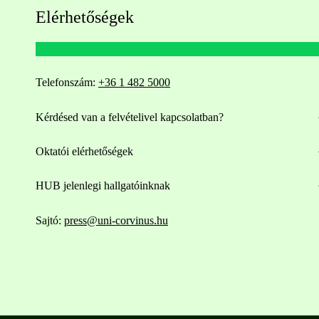
Elérhetőségek
Telefonszám:
+36 1 482 5000
Kérdésed van a felvételivel kapcsolatban?
Oktatói elérhetőségek
HUB jelenlegi hallgatóinknak
Sajtó:
press@uni-corvinus.hu