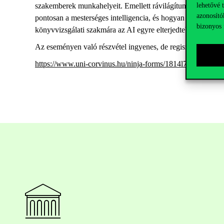
lehetővé 
szakemberek munkahelyeit. Emellett rávilágítunk arra is, ho
azonosító
pontosan a mesterséges intelligencia, és hogyan különíthető 
bizonyos 
könyvvizsgálati szakmára az AI egyre elterjedtebb használata
Az eseményen való részvétel ingyenes, de regisztrációhoz köt
https://www.uni-corvinus.hu/ninja-forms/1814l7r8