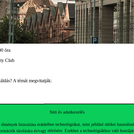
00 óra
lty Club
áldás? A témát megvitatják:
Süti és adatkezelés
ámvitelben és könyvvizsgálatban betöltött szerepe áll, ahol részletesen 
 élmények biztosítása érdekében technológiákat, mint például sütiket használun
 vagy esetleg nehezítheti ez a technológia a mindennapi munkafolyamat
ormációk tárolására és/vagy elérésére. Ezekhez a technológiákhoz való hozzájár