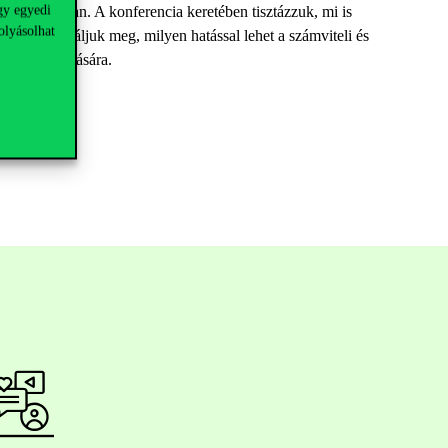
gy egyedi
olyamataiban. A konferencia keretében tisztázzuk, mi is
olyásolhat
ntból vizsgáljuk meg, milyen hatással lehet a számviteli és
jövő kialakítására.