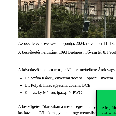
Az őszi félév következő időpontja: 2024. november 11. 18:
A beszélgetés helyszíne: 1093 Budapest, Fővám tér 8. Facu
A következő alkalom témája: AI a számvitelben: Átok vagy 
Dr. Szóka Károly, egyetemi docens, Soproni Egyetem
Dr. Polyák Imre, egyetemi docens, BCE
Kalavszky Márton, igazgató, PWC
A beszélgetés fókuszában a mesterséges intelligencia (AI) sz
A legjobb
kockázatait. Célunk megvitatni, hogy mennyiben könnyítheti
eszközinf