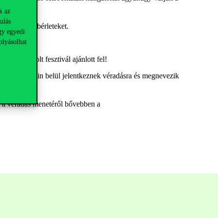
k az
ulás
jegyeket és bérleteket.
gy egyedi
olyásolhat
nd és a Volt fesztivál ajánlott fel!
ampány keretein belül jelentkeznek véradásra és megnevezik
t a véradás menetéről bővebben a