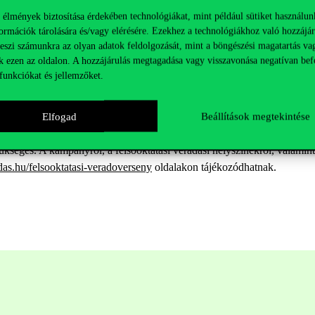
 élmények biztosítása érdekében technológiákat, mint például sütiket használun
ormációk tárolására és/vagy elérésére. Ezekhez a technológiákhoz való hozzájár
l zárul, amelyen a résztvevők a nyár számos fesztiváljára nyerhetnek 
teszi számunkra az olyan adatok feldolgozását, mint a böngészési magatartás va
k ezen az oldalon. A hozzájárulás megtagadása vagy visszavonása negatívan bef
funkciókat és jellemzőket.
fesztiváljegyeket sorsolnak ki, amiket a Strand, a Sziget, az EFOTT, Sou
dóknak, hogy az adatfelvétel során jelzik, hogy a felsőoktatási véradók
Elfogad
Beállítások megtekintése
kséges. A kampányról, a felsőoktatási véradási helyszínekről, valamin
adas.hu/felsooktatasi-veradoverseny
oldalakon tájékozódhatnak.