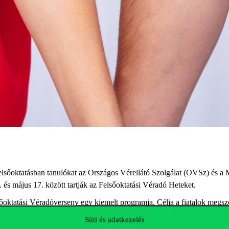
 felsőoktatásban tanulókat az Országos Vérellátó Szolgálat (OVSz) és 
8. és május 17. között tartják az Felsőoktatási Véradó Heteket.
ktatási Véradóverseny egy kiemelt programja. Célja a fiatalok megszólí
lesz arra, hogy saját intézményükben találkozhassanak és tapasztalják 
Süti és adatkezelés
ényi dolgozóknak és hallgatóknak véradási lehetőség. Ezen kívül a vért 