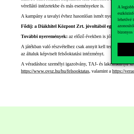
vérellátó intézetekbe és más eseményekre is.
A legjobb
eszközinf
A kampány a tavalyi évhez hasonlóan ismét nyereményjátékka
lehetővé 
azonosító
Fődíj: a Diákhitel Központ Zrt. jóvoltából egy Macbook
bizonyos 
További nyeremények:
az előző években is jól megszokott 
A játékban való részvételhez csak annyit kell tennie a véra
az általuk képviselt felsőoktatási intézményt.
A véradáshoz személyi igazolvány, TAJ- és lakcímkártya szü
https://www.ovsz.hu/hu/felsooktatas
, valamint a
https://ver