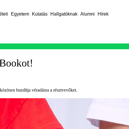
ételi
Egyetem
Kutatás
Hallgatóknak
Alumni
Hírek
cBookot!
közösen buzdítja véradásra a résztvevőket.