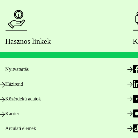
Hasznos linkek
K
Nyitvatartás
Házirend
Közérdekű adatok
Karrier
Arculati elemek