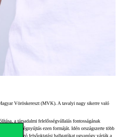
a Magyar Vöröskereszt (MVK). A tavalyi nagy sikerre való
tása, a társadalmi felelősségvállalás fontosságának
meg a segítségnyújtás ezen formáját. Idén országszerte több
adni szándékozó felsőoktatási hallgatókat ugyanúgy várják a