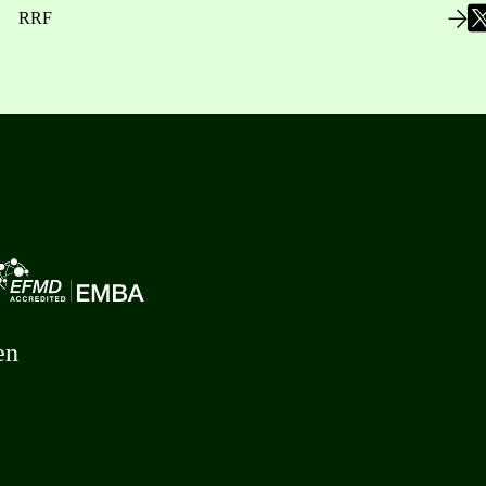
RRF
en