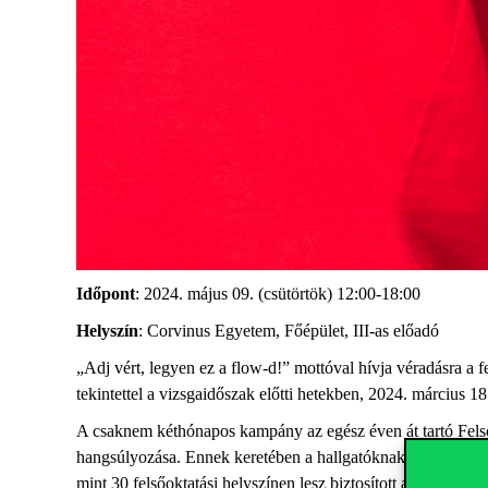
Időpont
: 2024. május 09. (csütörtök) 12:00-18:00
Helyszín
: Corvinus Egyetem, Főépület, III-as előadó
„Adj vért, legyen ez a flow-d!” mottóval hívja véradásra a
tekintettel a vizsgaidőszak előtti hetekben, 2024. március 1
A csaknem kéthónapos kampány az egész éven át tartó Felsőo
hangsúlyozása. Ennek keretében a hallgatóknak lehetőségük 
mint 30 felsőoktatási helyszínen lesz biztosított az intézm