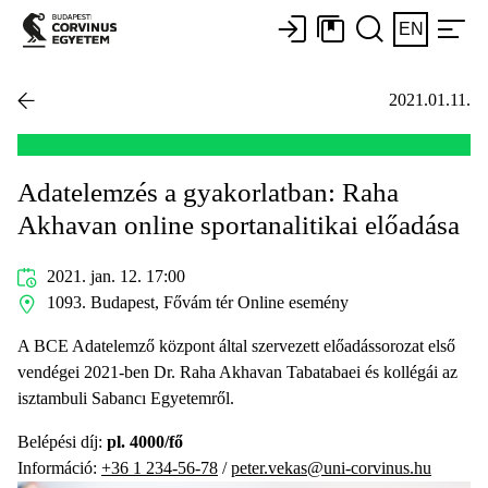
EN
2021.01.11.
Adatelemzés a gyakorlatban: Raha
Akhavan online sportanalitikai előadása
2021. jan. 12. 17:00
1093. Budapest, Fővám tér Online esemény
A BCE Adatelemző központ által szervezett előadássorozat első
vendégei 2021-ben Dr. Raha Akhavan Tabatabaei és kollégái az
isztambuli Sabancı Egyetemről.
Belépési díj:
pl. 4000/fő
Információ:
+36 1 234-56-78
/
peter.vekas@uni-corvinus.hu