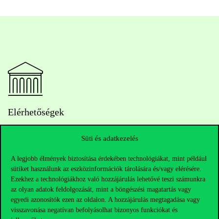
Elérhetőségek
Süti és adatkezelés
Telefonszám:
+36 1 482 5000
A legjobb élmények biztosítása érdekében technológiákat, mint például
sütiket használunk az eszközinformációk tárolására és/vagy elérésére.
Kérdésed van a felvételivel kapcsolatban?
Ezekhez a technológiákhoz való hozzájárulás lehetővé teszi számunkra
az olyan adatok feldolgozását, mint a böngészési magatartás vagy
egyedi azonosítók ezen az oldalon. A hozzájárulás megtagadása vagy
Oktatói elérhetőségek
visszavonása negatívan befolyásolhat bizonyos funkciókat és