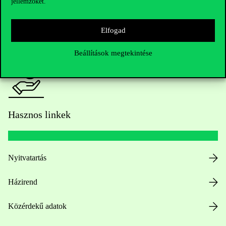
jellemzőket.
HUB jelenlegi hallgatóinknak
Elfogad
Sajtó:
press@uni-corvinus.hu
Beállítások megtekintése
Hasznos linkek
Nyitvatartás
Házirend
Közérdekű adatok