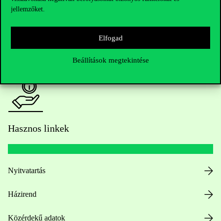
jellemzőket.
HUB jelenlegi hallgatóinknak
Elfogad
Sajtó:
press@uni-corvinus.hu
Beállítások megtekintése
Hasznos linkek
Nyitvatartás
Házirend
Közérdekű adatok