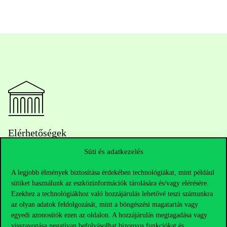
Elérhetőségek
Süti és adatkezelés
A legjobb élmények biztosítása érdekében technológiákat, mint például
Telefonszám:
+36 1 482 5000
sütiket használunk az eszközinformációk tárolására és/vagy elérésére.
Ezekhez a technológiákhoz való hozzájárulás lehetővé teszi számunkra
Kérdésed van a felvételivel kapcsolatban?
az olyan adatok feldolgozását, mint a böngészési magatartás vagy
egyedi azonosítók ezen az oldalon. A hozzájárulás megtagadása vagy
Oktatói elérhetőségek
visszavonása negatívan befolyásolhat bizonyos funkciókat és