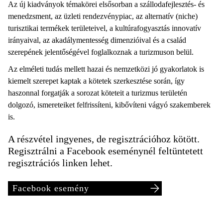
Az új kiadványok témakörei elsősorban a szállodafejlesztés- és
menedzsment, az üzleti rendezvénypiac, az alternatív (niche)
turisztikai termékek területeivel, a kultúrafogyasztás innovatív
irányaival, az akadálymentesség dimenzióival és a család
szerepének jelentőségével foglalkoznak a turizmuson belül.
Az elméleti tudás mellett hazai és nemzetközi jó gyakorlatok is
kiemelt szerepet kaptak a kötetek szerkesztése során, így
haszonnal forgatják a sorozat köteteit a turizmus területén
dolgozó, ismereteiket felfrissíteni, kibővíteni vágyó szakemberek
is.
A részvétel ingyenes, de regisztrációhoz kötött.
Regisztrálni a Facebook eseménynél feltüntetett
regisztrációs linken lehet.
Facebook esemény