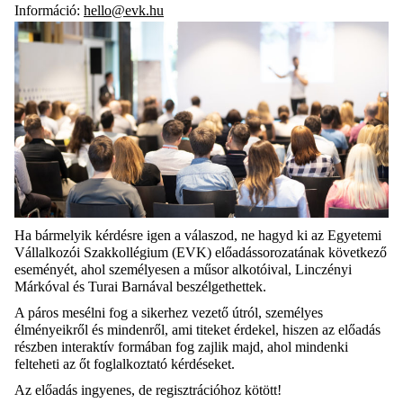
Információ:
hello@evk.hu
Ha bármelyik kérdésre igen a válaszod, ne hagyd ki az Egyetemi
Vállalkozói Szakkollégium (EVK) előadássorozatának következő
eseményét, ahol személyesen a műsor alkotóival, Linczényi
Márkóval és Turai Barnával beszélgethettek.
A páros mesélni fog a sikerhez vezető útról, személyes
élményeikről és mindenről, ami titeket érdekel, hiszen az előadás
részben interaktív formában fog zajlik majd, ahol mindenki
felteheti az őt foglalkoztató kérdéseket.
Az előadás ingyenes, de regisztrációhoz kötött!