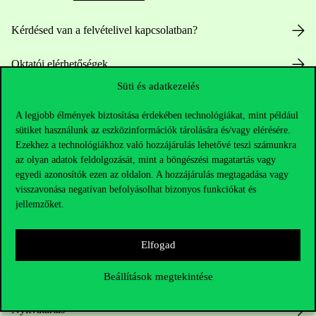
Kérdésed van a felvételivel kapcsolatban?
Oktatói elérhetőségek
Süti és adatkezelés
HUB jelenlegi hallgatóinknak
A legjobb élmények biztosítása érdekében technológiákat, mint például
sütiket használunk az eszközinformációk tárolására és/vagy elérésére.
Sajtó:
press@uni-corvinus.hu
Ezekhez a technológiákhoz való hozzájárulás lehetővé teszi számunkra
az olyan adatok feldolgozását, mint a böngészési magatartás vagy
egyedi azonosítók ezen az oldalon. A hozzájárulás megtagadása vagy
visszavonása negatívan befolyásolhat bizonyos funkciókat és
jellemzőket.
Elfogad
Hasznos linkek
Beállítások megtekintése
Nyitvatartás