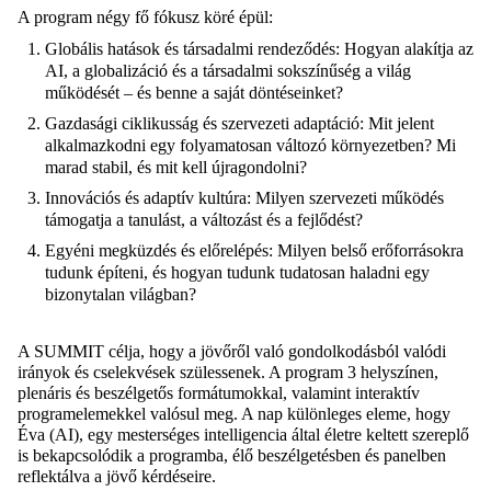
A program négy fő fókusz köré épül:
Globális hatások és társadalmi rendeződés: Hogyan alakítja az
AI, a globalizáció és a társadalmi sokszínűség a világ
működését – és benne a saját döntéseinket?
Gazdasági ciklikusság és szervezeti adaptáció: Mit jelent
alkalmazkodni egy folyamatosan változó környezetben? Mi
marad stabil, és mit kell újragondolni?
Innovációs és adaptív kultúra: Milyen szervezeti működés
támogatja a tanulást, a változást és a fejlődést?
Egyéni megküzdés és előrelépés: Milyen belső erőforrásokra
tudunk építeni, és hogyan tudunk tudatosan haladni egy
bizonytalan világban?
A SUMMIT célja, hogy a jövőről való gondolkodásból valódi
irányok és cselekvések szülessenek. A program 3 helyszínen,
plenáris és beszélgetős formátumokkal, valamint interaktív
programelemekkel valósul meg. A nap különleges eleme, hogy
Éva (AI), egy mesterséges intelligencia által életre keltett szereplő
is bekapcsolódik a programba, élő beszélgetésben és panelben
reflektálva a jövő kérdéseire.