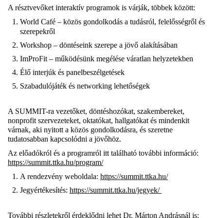
A résztvevőket interaktív programok is várják, többek között:
World Café – közös gondolkodás a tudásról, felelősségről és
szerepekről
Workshop – döntéseink szerepe a jövő alakításában
ImProFit – működésünk megélése váratlan helyzetekben
Élő interjúk és panelbeszélgetések
Szabadulójáték és networking lehetőségek
A SUMMIT-ra vezetőket, döntéshozókat, szakembereket,
nonprofit szervezeteket, oktatókat, hallgatókat és mindenkit
várnak, aki nyitott a közös gondolkodásra, és szeretne
tudatosabban kapcsolódni a jövőhöz.
Az előadókról és a programról itt található további információ:
https://summit.ttka.hu/program/
A rendezvény weboldala:
https://summit.ttka.hu/
Jegyértékesítés:
https://summit.ttka.hu/jegyek/
További részletekről érdeklődni lehet Dr. Márton Andrásnál is: