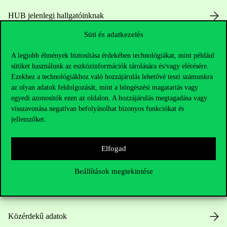
HUB jelenlegi hallgatóinknak
Süti és adatkezelés
Sajtó:
press@uni-corvinus.hu
A legjobb élmények biztosítása érdekében technológiákat, mint például
sütiket használunk az eszközinformációk tárolására és/vagy elérésére.
Ezekhez a technológiákhoz való hozzájárulás lehetővé teszi számunkra
az olyan adatok feldolgozását, mint a böngészési magatartás vagy
egyedi azonosítók ezen az oldalon. A hozzájárulás megtagadása vagy
visszavonása negatívan befolyásolhat bizonyos funkciókat és
jellemzőket.
Hasznos linkek
Elfogad
Nyitvatartás
Beállítások megtekintése
Házirend
Közérdekű adatok