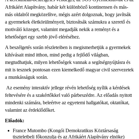
Afrikáért Alapítvány, habár két különböző kontinensen és más-
más oldalról megközelítve, mégis azért dolgoznak, hogy javítsák
a gyermekek életkörülményeit, biztosítsák számukra a szerető és
motiváló közeget, valamint megadják nekik a reményt és a
lehetőséget egy szebb jövő eléréséhez.
A beszélgetés során részleteiben is megismerhetjük a gyermekek
kihívásait mind itthon, mind pedig a fejlődő világban,
megtudhatjuk, milyen lehetőségek vannak a segítségnyújtásra és
mit is tesznek pontosan ezen kiemelkedő magyar civil szervezetek
a munkásságuk során.
Az esemény interaktív jellege révén lehetőség nyílik a kérdések
feltevésére és a szakértőkkel való párbeszédre. Az előadás nyitott
mindenki számára, beleértve az egyetemi hallgatókat, oktatókat,
valamint az érdeklődőket.
Előadók:
France Mutombo (Kongói Demokratikus Köztársaság
tiszteletbeli főkonzulja és az Afrikáért Alapítvány elnöke)