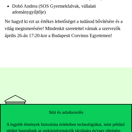
Dobó Andrea (SOS Gyermekfalvak, vállalati
adománygyűjtője)
Ne hagyd ki ezt az értékes lehetőséget a tudásod bővítésére és a
világ megismerésére! Mindenkit szeretettel várnak a szervezők
április 26-án 17:20-kor a Budapesti Corvinus Egyetemen!
Süti és adatkezelés
Elérhetőségek
A legjobb élmények biztosítása érdekében technológiákat, mint például
sütiket használunk az eszközinformációk tárolására és/vagy elérésére.