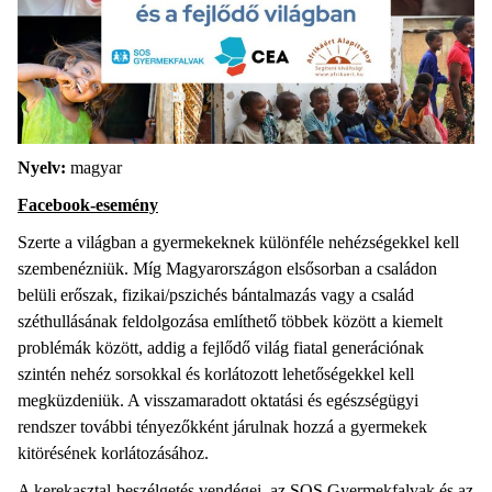
Nyelv:
magyar
Facebook-esemény
Szerte a világban a gyermekeknek különféle nehézségekkel kell
szembenézniük. Míg Magyarországon elsősorban a családon
belüli erőszak, fizikai/pszichés bántalmazás vagy a család
széthullásának feldolgozása említhető többek között a kiemelt
problémák között, addig a fejlődő világ fiatal generációnak
szintén nehéz sorsokkal és korlátozott lehetőségekkel kell
megküzdeniük. A visszamaradott oktatási és egészségügyi
rendszer további tényezőkként járulnak hozzá a gyermekek
kitörésének korlátozásához.
A kerekasztal-beszélgetés vendégei, az SOS Gyermekfalvak és az