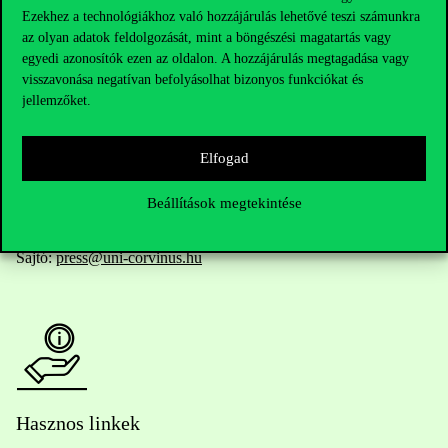
Ezekhez a technológiákhoz való hozzájárulás lehetővé teszi számunkra
az olyan adatok feldolgozását, mint a böngészési magatartás vagy
egyedi azonosítók ezen az oldalon. A hozzájárulás megtagadása vagy
Telefonszám:
+36 1 482 5000
visszavonása negatívan befolyásolhat bizonyos funkciókat és
jellemzőket.
Kérdésed van a felvételivel kapcsolatban?
Elfogad
Oktatói elérhetőségek
Beállítások megtekintése
HUB jelenlegi hallgatóinknak
Sajtó:
press@uni-corvinus.hu
Hasznos linkek