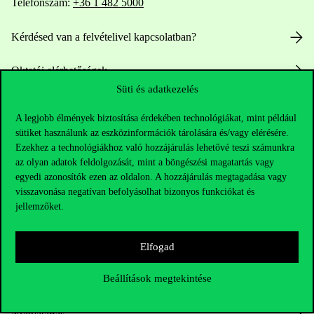
Telefonszám:
+36 1 482 5000
Kérdésed van a felvételivel kapcsolatban?
Oktatói elérhetőségek
Süti és adatkezelés
HUB jelenlegi hallgatóinknak
A legjobb élmények biztosítása érdekében technológiákat, mint például
sütiket használunk az eszközinformációk tárolására és/vagy elérésére.
Sajtó:
press@uni-corvinus.hu
Ezekhez a technológiákhoz való hozzájárulás lehetővé teszi számunkra
az olyan adatok feldolgozását, mint a böngészési magatartás vagy
egyedi azonosítók ezen az oldalon. A hozzájárulás megtagadása vagy
visszavonása negatívan befolyásolhat bizonyos funkciókat és
jellemzőket.
Elfogad
Hasznos linkek
Beállítások megtekintése