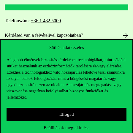
Telefonszám:
+36 1 482 5000
Kérdésed van a felvételivel kapcsolatban?
Süti és adatkezelés
Oktatói elérhetőségek
A legjobb élmények biztosítása érdekében technológiákat, mint például
HUB jelenlegi hallgatóinknak
sütiket használunk az eszközinformációk tárolására és/vagy elérésére.
Ezekhez a technológiákhoz való hozzájárulás lehetővé teszi számunkra
Sajtó:
press@uni-corvinus.hu
az olyan adatok feldolgozását, mint a böngészési magatartás vagy
egyedi azonosítók ezen az oldalon. A hozzájárulás megtagadása vagy
visszavonása negatívan befolyásolhat bizonyos funkciókat és
jellemzőket.
Elfogad
Hasznos linkek
Beállítások megtekintése