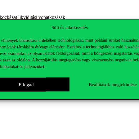
rkockázat likviditási vonatkozásai;
tból;
Süti és adatkezelés
 szabályozások;
 élmények biztosítása érdekében technológiákat, mint például sütiket használun
ormációk tárolására és/vagy elérésére. Ezekhez a technológiákhoz való hozzájár
teszi számunkra az olyan adatok feldolgozását, mint a böngészési magatartás va
k ezen az oldalon. A hozzájárulás megtagadása vagy visszavonása negatívan bef
funkciókat és jellemzőket.
Elfogad
Beállítások megtekintése