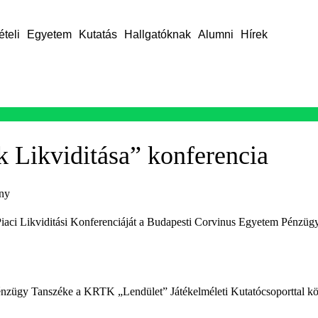
ételi
Egyetem
Kutatás
Hallgatóknak
Alumni
Hírek
 Likviditása” konferencia
ny
aci Likviditási Konferenciáját a Budapesti Corvinus Egyetem Pénzügyi
énzügy Tanszéke a KRTK „Lendület” Játékelméleti Kutatócsoporttal kö