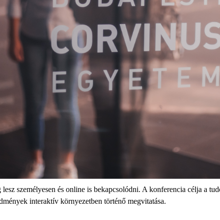
 lesz személyesen és online is bekapcsolódni. A konferencia célja a tu
redmények interaktív környezetben történő megvitatása.