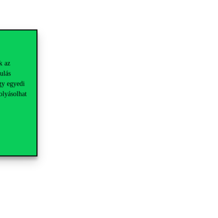
k az
ulás
gy egyedi
olyásolhat