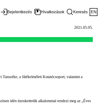
Bejelentkezés
Hivatkozások
Keresés
EN
2021.05.05.
 Tanszéke, a Játékelméleti Kutatócsoport, valamint a
zösen idén tizenkettedik alkalommal rendezi meg az „Éves