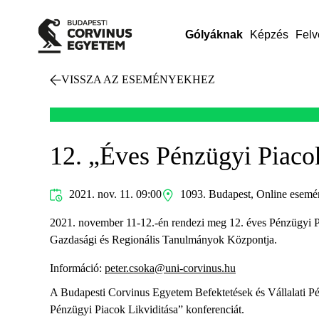
Gólyáknak
Képzés
Felv
VISSZA AZ ESEMÉNYEKHEZ
12. „Éves Pénzügyi Piacok
2021. nov. 11. 09:00
1093. Budapest, Online esemé
2021. november 11-12.-én rendezi meg 12. éves Pénzügyi Pi
Gazdasági és Regionális Tanulmányok Központja.
Információ:
peter.csoka@uni-corvinus.hu
A Budapesti Corvinus Egyetem Befektetések és Vállalati P
Pénzügyi Piacok Likviditása” konferenciát.