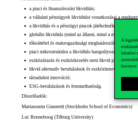
a piaci és finanszírozási likviditás;
a vállalati pénzügyek likviditási vonatkozásai a rendsze
a likviditás és a pénzügyi piacok játékelméleti szempon
globális likviditás (mind az állami, mind a magán) és a
A legjobb
tőkeáttétel és makrogazdasági meghatározók;
eszközinf
piaci mikrostruktúra a likviditás hangsúlyozásával;
lehetővé 
azonosító
eszközárazás és eszközkezelés nem likvid piacon;
bizonyos 
likvid alternatív beruházások és eszközinnovációk;
társadalmi innováció;
ESG-beruházások és fenntarthatóság.
Díszelőadók:
Mariassunta Giannetti (Stockholm School of Economics)
Luc Renneboog (Tilburg University)