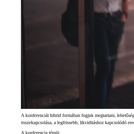
A konferenciát hibrid formában fogjuk megtartani, lehetőség
összekapcsolása, a legfrissebb, likviditáshoz kapcsolódó e
A konferencia témái: