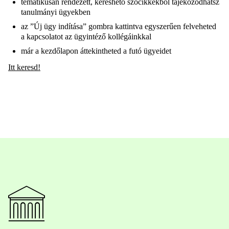
tematikusan rendezett, kereshető szócikkekből tájékozódhatsz
tanulmányi ügyekben
az ”Új ügy indítása” gombra kattintva egyszerűen felveheted
a kapcsolatot az ügyintéző kollégáinkkal
már a kezdőlapon áttekintheted a futó ügyeidet
Itt keresd!