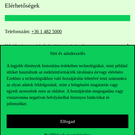
Elérhetőségek
Telefonszám:
+36 1 482 5000
Kérdésed van a felvételivel kapcsolatban?
Süti és adatkezelés
Oktatói elérhetőségek
A legjobb élmények biztosítása érdekében technológiákat, mint például
sütiket használunk az eszközinformációk tárolására és/vagy elérésére.
HUB jelenlegi hallgatóinknak
Ezekhez a technológiákhoz való hozzájárulás lehetővé teszi számunkra
az olyan adatok feldolgozását, mint a böngészési magatartás vagy
Sajtó:
press@uni-corvinus.hu
egyedi azonosítók ezen az oldalon. A hozzájárulás megtagadása vagy
visszavonása negatívan befolyásolhat bizonyos funkciókat és
jellemzőket.
Elfogad
Beállítások megtekintése