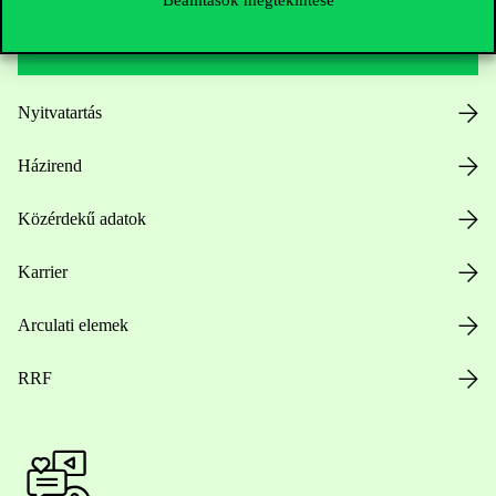
Hasznos linkek
Nyitvatartás
Házirend
Közérdekű adatok
Karrier
Arculati elemek
RRF