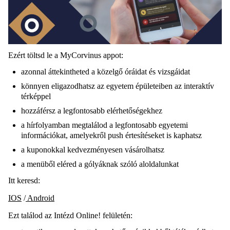
Ezért töltsd le a MyCorvinus appot:
azonnal áttekintheted a közelgő óráidat és vizsgáidat
könnyen eligazodhatsz az egyetem épületeiben az interaktív
térképpel
hozzáférsz a legfontosabb elérhetőségekhez
a hírfolyamban megtalálod a legfontosabb egyetemi
információkat, amelyekről push értesítéseket is kaphatsz
a kuponokkal kedvezményesen vásárolhatsz
a menüből eléred a gólyáknak szóló aloldalunkat
Itt keresd:
IOS
/
Android
Ezt találod az Intézd Online! felületén: