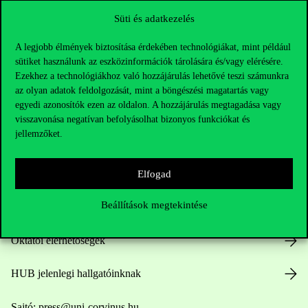
Süti és adatkezelés
A legjobb élmények biztosítása érdekében technológiákat, mint például
sütiket használunk az eszközinformációk tárolására és/vagy elérésére.
Ezekhez a technológiákhoz való hozzájárulás lehetővé teszi számunkra
az olyan adatok feldolgozását, mint a böngészési magatartás vagy
egyedi azonosítók ezen az oldalon. A hozzájárulás megtagadása vagy
Elérhetőségek
visszavonása negatívan befolyásolhat bizonyos funkciókat és
jellemzőket.
Telefonszám:
+36 1 482 5000
Elfogad
Beállítások megtekintése
Kérdésed van a felvételivel kapcsolatban?
Oktatói elérhetőségek
HUB jelenlegi hallgatóinknak
Sajtó:
press@uni-corvinus.hu