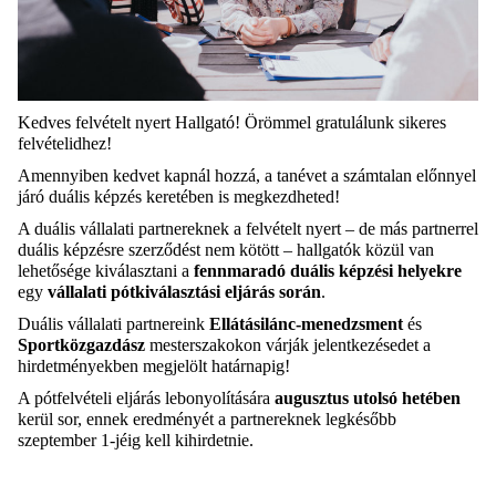
Kedves felvételt nyert Hallgató! Örömmel gratulálunk sikeres
felvételidhez!
Amennyiben kedvet kapnál hozzá, a tanévet a számtalan előnnyel
járó duális képzés keretében is megkezdheted!
A duális vállalati partnereknek a felvételt nyert – de más partnerrel
duális képzésre szerződést nem kötött – hallgatók közül van
lehetősége kiválasztani a
fennmaradó duális képzési helyekre
egy
vállalati pótkiválasztási eljárás során
.
Duális vállalati partnereink
Ellátásilánc-menedzsment
és
Sportközgazdász
mesterszakokon várják jelentkezésedet a
hirdetményekben megjelölt határnapig!
A pótfelvételi eljárás lebonyolítására
augusztus utolsó hetében
kerül sor, ennek eredményét a partnereknek legkésőbb
szeptember 1-jéig kell kihirdetnie.