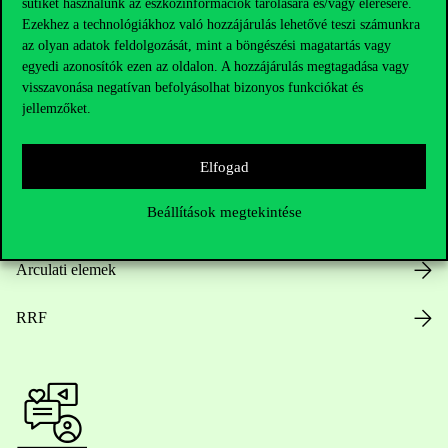
sütiket használunk az eszközinformációk tárolására és/vagy elérésére.
Ezekhez a technológiákhoz való hozzájárulás lehetővé teszi számunkra
az olyan adatok feldolgozását, mint a böngészési magatartás vagy
egyedi azonosítók ezen az oldalon. A hozzájárulás megtagadása vagy
Nyitvatartás
visszavonása negatívan befolyásolhat bizonyos funkciókat és
jellemzőket.
Házirend
Elfogad
Közérdekű adatok
Beállítások megtekintése
Karrier
Arculati elemek
RRF