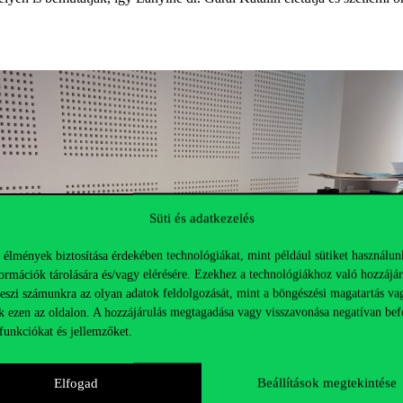
Süti és adatkezelés
 élmények biztosítása érdekében technológiákat, mint például sütiket használun
ormációk tárolására és/vagy elérésére. Ezekhez a technológiákhoz való hozzájár
teszi számunkra az olyan adatok feldolgozását, mint a böngészési magatartás va
k ezen az oldalon. A hozzájárulás megtagadása vagy visszavonása negatívan bef
funkciókat és jellemzőket.
Elfogad
Beállítások megtekintése