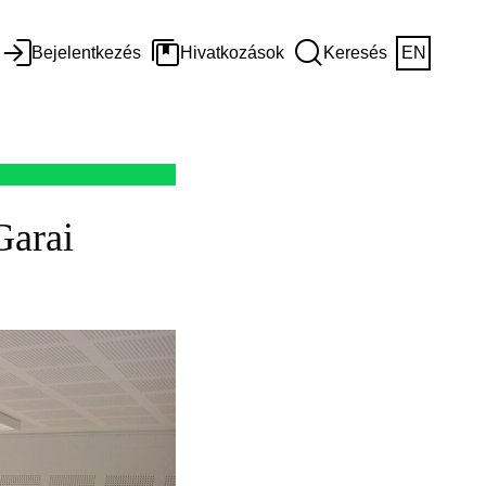
Bejelentkezés
Hivatkozások
Keresés
EN
Garai