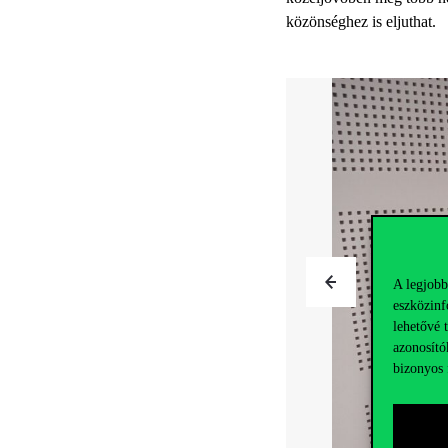
közönséghez is eljuthat.
A legjobb
eszközinf
lehetővé 
azonosító
bizonyos 