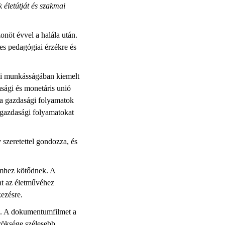
életútját és szakmai
nöt évvel a halála után.
les pedagógiai érzékre és
tói munkásságában kiemelt
asági és monetáris unió
 a gazdasági folyamatok
ggazdasági folyamatokat
szeretettel gondozza, és
temhez kötődnek. A
nt az életművéhez
ezésre.
ek. A dokumentumfilmet a
öröksége szélesebb