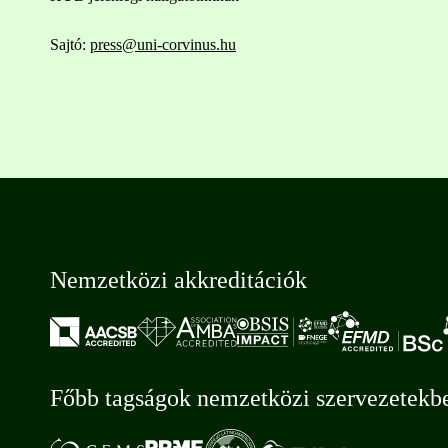
Sajtó:
press@uni-corvinus.hu
Nemzetközi akkreditációk
Főbb tagságok nemzetközi szervezetekb