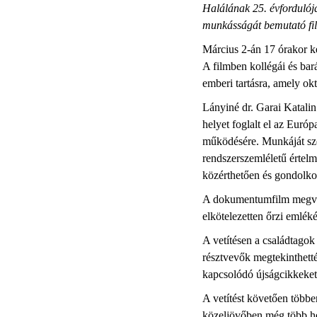
Halálának 25. évfordulój
munkásságát bemutató fil
Március 2-án 17 órakor k
A filmben kollégái és bará
emberi tartásra, amely okt
Lányiné dr. Garai Katali
helyet foglalt el az Európ
működésére. Munkáját szé
rendszerszemléletű értelm
közérthetően és gondolko
A dokumentumfilm megvaló
elkötelezetten őrzi emléké
A vetítésen a családtagok
résztvevők megtekinthett
kapcsolódó újságcikkeket 
A vetítést követően több
közeljövőben még több hel