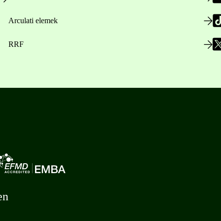
Arculati elemek
RRF
en