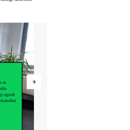
k az
ulás
gy egyedi
olyásolhat