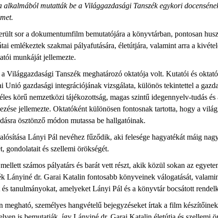
a alkalmából mutatták be a Világgazdasági Tanszék egykori docensének 
met.
erült sor a dokumentumfilm bemutatójára a könyvtárban, pontosan huszo
tai emlékeztek szakmai pályafutására, életútjára, valamint arra a kivéte
atói munkáját jellemezte.
n a Világgazdasági Tanszék meghatározó oktatója volt. Kutatói és okta
ai Unió gazdasági integrációjának vizsgálata, különös tekintettel a gazd
les körű nemzetközi tájékozottság, magas szintű idegennyelv-tudás és
ezése jellemezte. Oktatóként különösen fontosnak tartotta, hogy a vilá
dásra ösztönző módon mutassa be hallgatóinak.
sítása Lányi Pál nevéhez fűződik, aki felesége hagyatékát máig nagy 
t, gondolatait és szellemi örökségét.
 mellett számos pályatárs és barát vett részt, akik közül sokan az egye
ék Lányiné dr. Garai Katalin fontosabb könyveinek válogatását, valami
és tanulmányokat, amelyeket Lányi Pál és a könyvtár bocsátott rendelk
en megható, személyes hangvételű bejegyzéseket írtak a film készítőin
yen is bemutatják, így Lányiné dr. Garai Katalin életútja és szellemi 