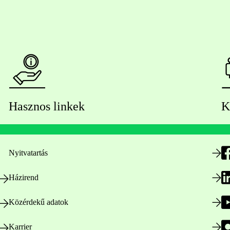
Hasznos linkek
K
Nyitvatartás
Házirend
Közérdekű adatok
Karrier