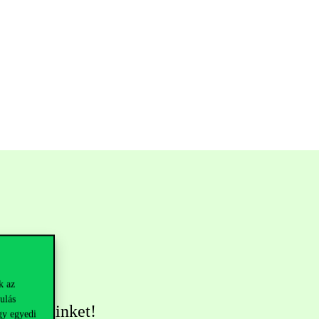
k az
ulás
övess minket!
gy egyedi