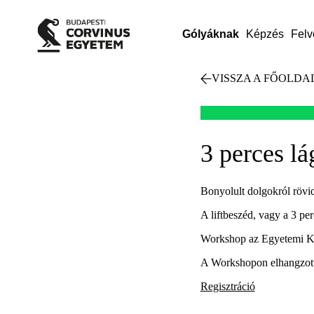
Gólyáknak
Képzés
Felv
VISSZA A FŐOLDA
3 perces l
Bonyolult dolgokról rövi
A liftbeszéd, vagy a 3 per
Workshop az Egyetemi Kö
A Workshopon elhangzott
Regisztráció