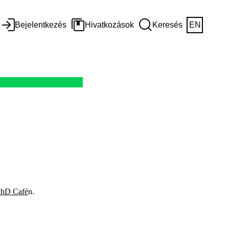
Bejelentkezés
Hivatkozások
Keresés
EN
hD Café
n.