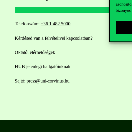
azonosító
bizonyos 
Telefonszám:
+36 1 482 5000
Kérdésed van a felvételivel kapcsolatban?
Oktatói elérhetőségek
HUB jelenlegi hallgatóinknak
Sajtó:
press@uni-corvinus.hu