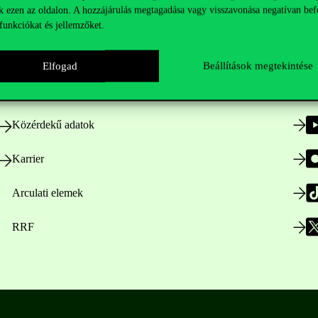
k ezen az oldalon. A hozzájárulás megtagadása vagy visszavonása negatívan bef
funkciókat és jellemzőket.
Nyitvatartás
Elfogad
Beállítások megtekintése
Házirend
Közérdekű adatok
Karrier
Arculati elemek
RRF