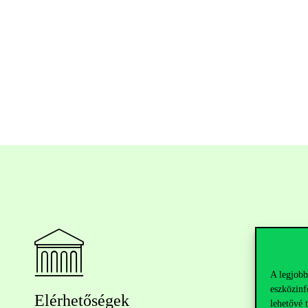
A legjobb
eszközinf
Elérhetőségek
lehetővé 