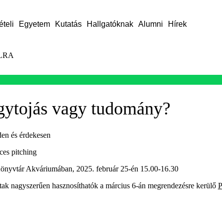
ételi
Egyetem
Kutatás
Hallgatóknak
Alumni
Hírek
LRA
ágytojás vagy tudomány?
den és érdekesen
ces pitching
nyvtár Akváriumában, 2025. február 25-én 15.00-16.30
ak nagyszerűen hasznosíthatók a március 6-án megrendezésre kerülő
P