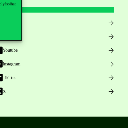
olyásolhat
Facebook
LinkedIn
Youtube
Instagram
TikTok
X