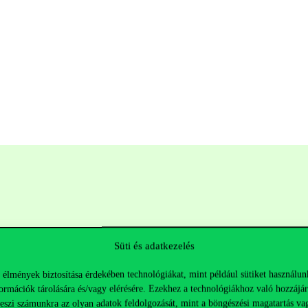
Süti és adatkezelés
 élmények biztosítása érdekében technológiákat, mint például sütiket használun
ormációk tárolására és/vagy elérésére. Ezekhez a technológiákhoz való hozzájár
Hasznos linkek
K
teszi számunkra az olyan adatok feldolgozását, mint a böngészési magatartás va