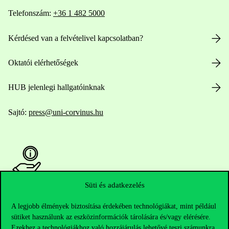
Telefonszám:
+36 1 482 5000
Kérdésed van a felvételivel kapcsolatban?
Oktatói elérhetőségek
HUB jelenlegi hallgatóinknak
Sajtó:
press@uni-corvinus.hu
Süti és adatkezelés
Hasznos linkek
A legjobb élmények biztosítása érdekében technológiákat, mint például
sütiket használunk az eszközinformációk tárolására és/vagy elérésére.
Ezekhez a technológiákhoz való hozzájárulás lehetővé teszi számunkra