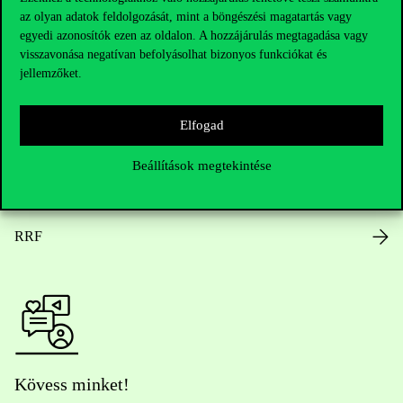
az olyan adatok feldolgozását, mint a böngészési magatartás vagy
Nyitvatartás
egyedi azonosítók ezen az oldalon. A hozzájárulás megtagadása vagy
visszavonása negatívan befolyásolhat bizonyos funkciókat és
Házirend
jellemzőket.
Közérdekű adatok
Elfogad
Karrier
Beállítások megtekintése
Arculati elemek
RRF
Kövess minket!