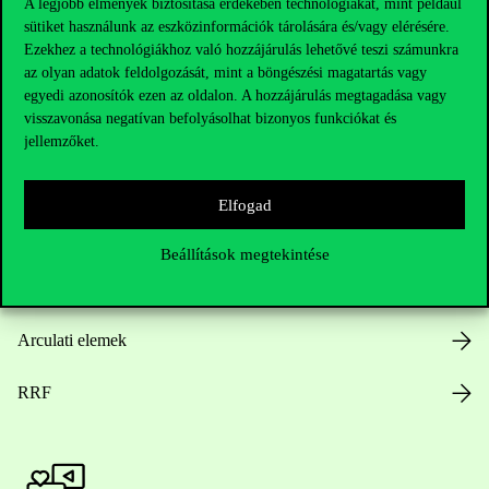
A legjobb élmények biztosítása érdekében technológiákat, mint például
sütiket használunk az eszközinformációk tárolására és/vagy elérésére.
Hasznos linkek
Ezekhez a technológiákhoz való hozzájárulás lehetővé teszi számunkra
az olyan adatok feldolgozását, mint a böngészési magatartás vagy
egyedi azonosítók ezen az oldalon. A hozzájárulás megtagadása vagy
visszavonása negatívan befolyásolhat bizonyos funkciókat és
Nyitvatartás
jellemzőket.
Házirend
Elfogad
Közérdekű adatok
Beállítások megtekintése
Karrier
Arculati elemek
RRF