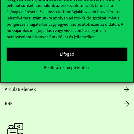
Hasznos linkek
például sütiket használunk az eszközinformációk tárolására
és/vagy elérésére. Ezekhez a technológiákhoz való hozzájárulás
lehetővé teszi számunkra az olyan adatok feldolgozását, mint a
böngészési magatartás vagy egyedi azonosítók ezen az oldalon. A
hozzájárulás megtagadása vagy visszavonása negatívan
Nyitvatartás
befolyásolhat bizonyos funkciókat és jellemzőket.
Házirend
Elfogad
Közérdekű adatok
Beállítások megtekintése
Karrier
Arculati elemek
RRF