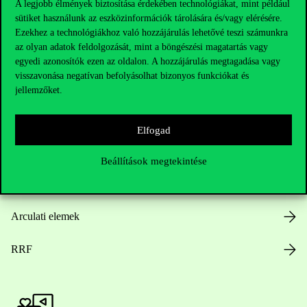
A legjobb élmények biztosítása érdekében technológiákat, mint például
sütiket használunk az eszközinformációk tárolására és/vagy elérésére.
Hasznos linkek
Ezekhez a technológiákhoz való hozzájárulás lehetővé teszi számunkra
az olyan adatok feldolgozását, mint a böngészési magatartás vagy
egyedi azonosítók ezen az oldalon. A hozzájárulás megtagadása vagy
visszavonása negatívan befolyásolhat bizonyos funkciókat és
Nyitvatartás
jellemzőket.
Házirend
Elfogad
Közérdekű adatok
Beállítások megtekintése
Karrier
Arculati elemek
RRF