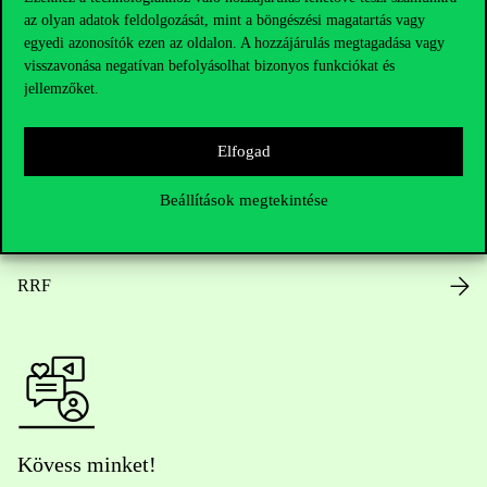
az olyan adatok feldolgozását, mint a böngészési magatartás vagy
Nyitvatartás
egyedi azonosítók ezen az oldalon. A hozzájárulás megtagadása vagy
visszavonása negatívan befolyásolhat bizonyos funkciókat és
Házirend
jellemzőket.
Közérdekű adatok
Elfogad
Karrier
Beállítások megtekintése
Arculati elemek
RRF
Kövess minket!