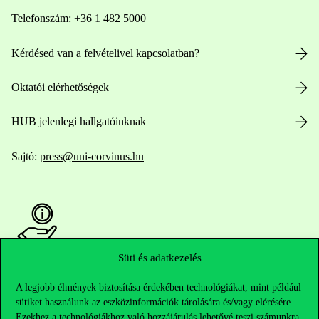
Telefonszám:
+36 1 482 5000
Kérdésed van a felvételivel kapcsolatban?
Oktatói elérhetőségek
HUB jelenlegi hallgatóinknak
Sajtó:
press@uni-corvinus.hu
Süti és adatkezelés
Hasznos linkek
A legjobb élmények biztosítása érdekében technológiákat, mint például
sütiket használunk az eszközinformációk tárolására és/vagy elérésére.
Ezekhez a technológiákhoz való hozzájárulás lehetővé teszi számunkra