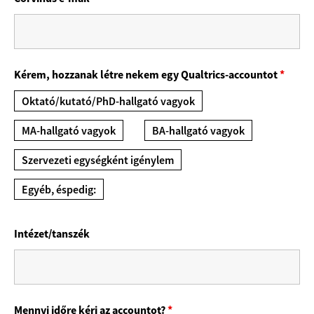
Kérem, hozzanak létre nekem egy Qualtrics-accountot
*
Oktató/kutató/PhD-hallgató vagyok
MA-hallgató vagyok
BA-hallgató vagyok
Szervezeti egységként igénylem
Egyéb, éspedig:
Intézet/tanszék
Mennyi időre kéri az accountot?
*