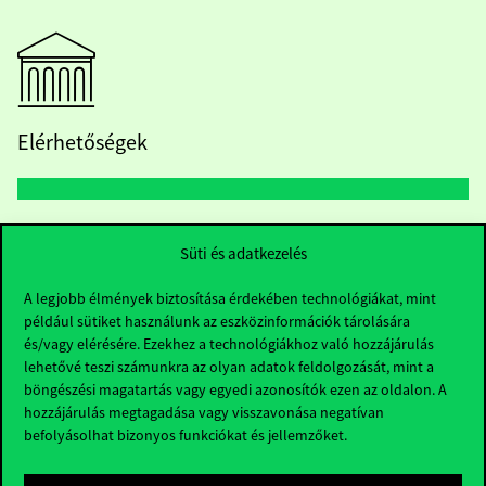
Elérhetőségek
Telefonszám:
+36 1 482 5000
Süti és adatkezelés
Kérdésed van a felvételivel kapcsolatban?
A legjobb élmények biztosítása érdekében technológiákat, mint
például sütiket használunk az eszközinformációk tárolására
Oktatói elérhetőségek
és/vagy elérésére. Ezekhez a technológiákhoz való hozzájárulás
lehetővé teszi számunkra az olyan adatok feldolgozását, mint a
böngészési magatartás vagy egyedi azonosítók ezen az oldalon. A
HUB jelenlegi hallgatóinknak
hozzájárulás megtagadása vagy visszavonása negatívan
befolyásolhat bizonyos funkciókat és jellemzőket.
Sajtó:
press@uni-corvinus.hu