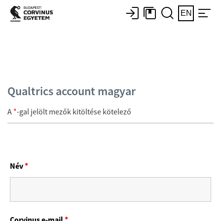
EN
Qualtrics account magyar
A
*
-gal jelölt mezők kitöltése kötelező
Név
*
Corvinus e-mail
*