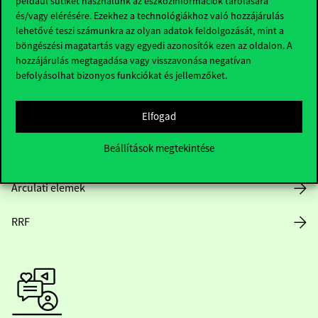
például sütiket használunk az eszközinformációk tárolására
és/vagy elérésére. Ezekhez a technológiákhoz való hozzájárulás
lehetővé teszi számunkra az olyan adatok feldolgozását, mint a
böngészési magatartás vagy egyedi azonosítók ezen az oldalon. A
Nyitvatartás
hozzájárulás megtagadása vagy visszavonása negatívan
befolyásolhat bizonyos funkciókat és jellemzőket.
Házirend
Elfogad
Közérdekű adatok
Beállítások megtekintése
Karrier
Arculati elemek
RRF