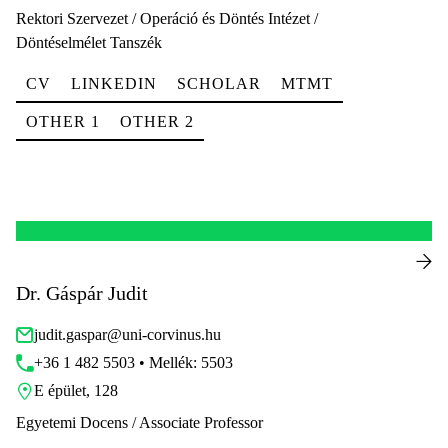
Rektori Szervezet / Operáció és Döntés Intézet /
Döntéselmélet Tanszék
CV
LINKEDIN
SCHOLAR
MTMT
OTHER 1
OTHER 2
Dr. Gáspár Judit
judit.gaspar@uni-corvinus.hu
+36 1 482 5503 • Mellék: 5503
E épület, 128
Egyetemi Docens / Associate Professor