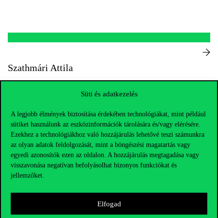
Szathmári Attila
attila.szathmari@uni-corvinus.hu
Süti és adatkezelés
+36 1 482 5502 • Mellék: 5502
A legjobb élmények biztosítása érdekében technológiákat, mint például
E épület, 128
sütiket használunk az eszközinformációk tárolására és/vagy elérésére.
Adjunktus / Assistant Professor
Ezekhez a technológiákhoz való hozzájárulás lehetővé teszi számunkra
az olyan adatok feldolgozását, mint a böngészési magatartás vagy
Rektori Szervezet / Operáció és Döntés Intézet /
egyedi azonosítók ezen az oldalon. A hozzájárulás megtagadása vagy
Döntéselmélet Tanszék
visszavonása negatívan befolyásolhat bizonyos funkciókat és
jellemzőket.
CV
LINKEDIN
MTMT
OTHER 1
Elfogad