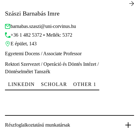
Szászi Barnabás Imre
barnabas.szaszi@uni-corvinus.hu
+36 1 482 5372 • Mellék: 5372
E épület, 143
Egyetemi Docens / Associate Professor
Rektori Szervezet / Operáció és Döntés Intézet /
Döntéselmélet Tanszék
LINKEDIN
SCHOLAR
OTHER 1
Részfoglalkoztatású munkatársak