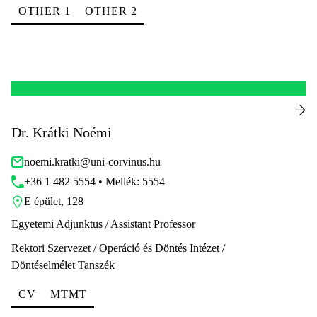
OTHER 1
OTHER 2
Dr. Krátki Noémi
noemi.kratki@uni-corvinus.hu
+36 1 482 5554 • Mellék: 5554
E épület, 128
Egyetemi Adjunktus / Assistant Professor
Rektori Szervezet / Operáció és Döntés Intézet /
Döntéselmélet Tanszék
CV
MTMT