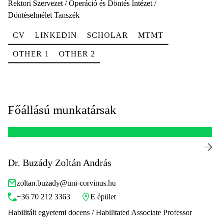
Rektori Szervezet / Operáció és Döntés Intézet /
Döntéselmélet Tanszék
CV
LINKEDIN
SCHOLAR
MTMT
OTHER 1
OTHER 2
Főállású munkatársak
Dr. Buzády Zoltán András
zoltan.buzady@uni-corvinus.hu
+36 70 212 3363
E épület
Habilitált egyetemi docens / Habilitated Associate Professor