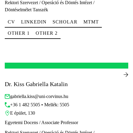
Rektori Szervezet / Operáció és Döntés Intézet /
Döntéselmélet Tanszék
CV
LINKEDIN
SCHOLAR
MTMT
OTHER 1
OTHER 2
Dr. Kiss Gabriella Katalin
gabriella.kiss@uni-corvinus.hu
+36 1 482 5505 • Mellék: 5505
E épület, 130
Egyetemi Docens / Associate Professor
Rektori Szervezet / Operáció és Döntés Intézet /