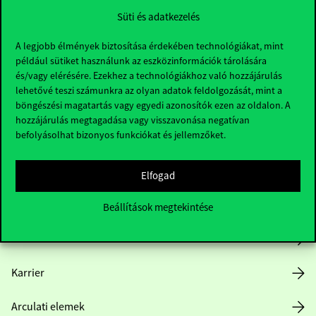
Süti és adatkezelés
A legjobb élmények biztosítása érdekében technológiákat, mint
például sütiket használunk az eszközinformációk tárolására
és/vagy elérésére. Ezekhez a technológiákhoz való hozzájárulás
lehetővé teszi számunkra az olyan adatok feldolgozását, mint a
böngészési magatartás vagy egyedi azonosítók ezen az oldalon. A
Hasznos linkek
hozzájárulás megtagadása vagy visszavonása negatívan
befolyásolhat bizonyos funkciókat és jellemzőket.
Nyitvatartás
Elfogad
Házirend
Beállítások megtekintése
Közérdekű adatok
Karrier
Arculati elemek