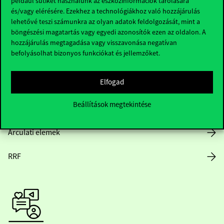
például sütiket használunk az eszközinformációk tárolására
és/vagy elérésére. Ezekhez a technológiákhoz való hozzájárulás
lehetővé teszi számunkra az olyan adatok feldolgozását, mint a
böngészési magatartás vagy egyedi azonosítók ezen az oldalon. A
Nyitvatartás
hozzájárulás megtagadása vagy visszavonása negatívan
befolyásolhat bizonyos funkciókat és jellemzőket.
Házirend
Elfogad
Közérdekű adatok
Beállítások megtekintése
Karrier
Arculati elemek
RRF