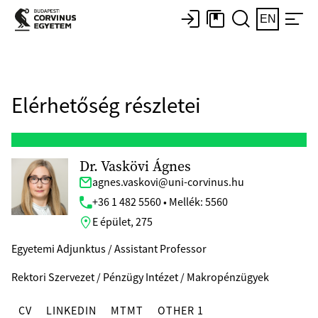
EN
Elérhetőség részletei
Dr. Vaskövi Ágnes
agnes.vaskovi@uni-corvinus.hu
+36 1 482 5560 • Mellék: 5560
E épület, 275
Egyetemi Adjunktus / Assistant Professor
Rektori Szervezet / Pénzügy Intézet / Makropénzügyek
CV
LINKEDIN
MTMT
OTHER 1