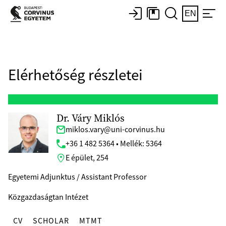
EN
Elérhetőség részletei
Dr. Váry Miklós
miklos.vary@uni-corvinus.hu
+36 1 482 5364 • Mellék: 5364
E épület, 254
Egyetemi Adjunktus / Assistant Professor
Közgazdaságtan Intézet
CV
SCHOLAR
MTMT