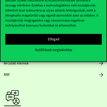
például sütiket használunk az eszközinformációk tárolására
és/vagy elérésére. Ezekhez a technológiákhoz való hozzájárulás
lehetővé teszi számunkra az olyan adatok feldolgozását, mint a
böngészési magatartás vagy egyedi azonosítók ezen az oldalon. A
Nyitvatartás
hozzájárulás megtagadása vagy visszavonása negatívan
befolyásolhat bizonyos funkciókat és jellemzőket.
Házirend
Elfogad
Közérdekű adatok
Beállítások megtekintése
Karrier
Arculati elemek
RRF