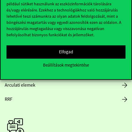
Hasznos linkek
például sütiket használunk az eszközinformációk tárolására
és/vagy elérésére. Ezekhez a technológiákhoz való hozzájárulás
lehetővé teszi számunkra az olyan adatok feldolgozását, mint a
böngészési magatartás vagy egyedi azonosítók ezen az oldalon. A
Nyitvatartás
hozzájárulás megtagadása vagy visszavonása negatívan
befolyásolhat bizonyos funkciókat és jellemzőket.
Házirend
Elfogad
Közérdekű adatok
Beállítások megtekintése
Karrier
Arculati elemek
RRF