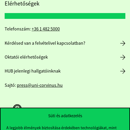
Elérhetőségek
Telefonszám:
+36 1 482 5000
Kérdésed van a felvételivel kapcsolatban?
Oktatói elérhetőségek
HUB jelenlegi hallgatóinknak
Sajtó:
press@uni-corvinus.hu
Süti és adatkezelés
A legjobb élmények biztosítása érdekében technológiákat, mint