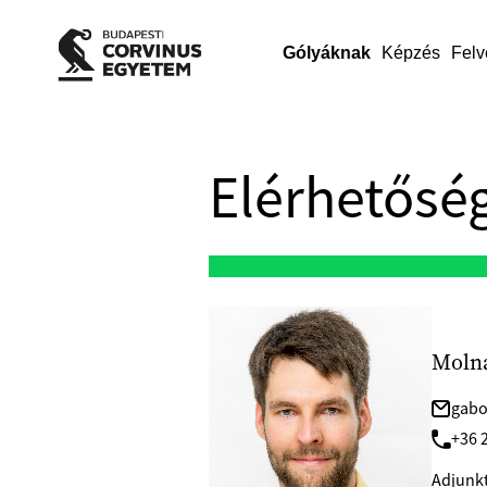
Gólyáknak
Képzés
Felv
Elérhetőség
Moln
gabo
+36 
Adjunkt