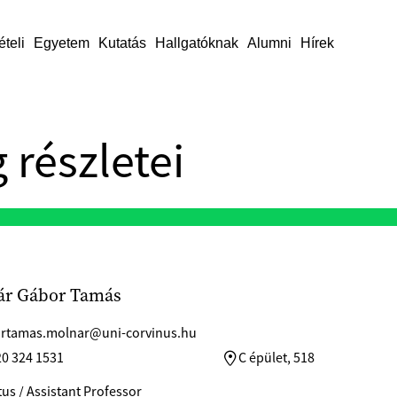
ételi
Egyetem
Kutatás
Hallgatóknak
Alumni
Hírek
 részletei
ár Gábor Tamás
rtamas.molnar@uni-corvinus.hu
20 324 1531
C épület, 518
us / Assistant Professor