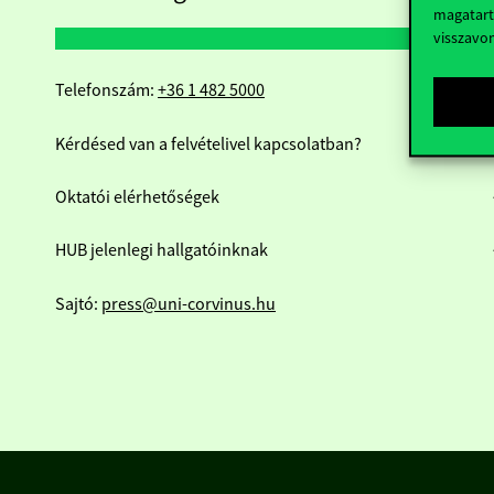
magatart
visszavo
Telefonszám:
+36 1 482 5000
Kérdésed van a felvételivel kapcsolatban?
Oktatói elérhetőségek
HUB jelenlegi hallgatóinknak
Sajtó:
press@uni-corvinus.hu