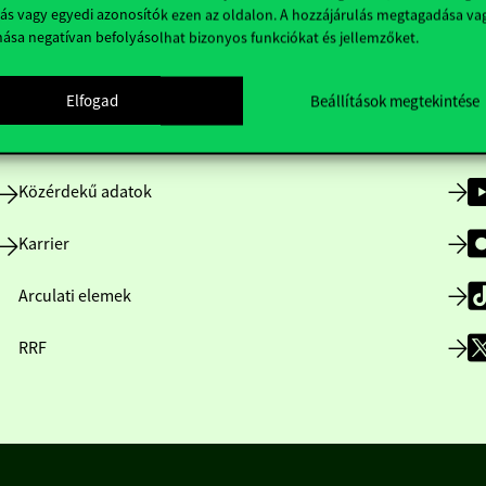
ás vagy egyedi azonosítók ezen az oldalon. A hozzájárulás megtagadása va
nása negatívan befolyásolhat bizonyos funkciókat és jellemzőket.
Nyitvatartás
Elfogad
Beállítások megtekintése
Házirend
Közérdekű adatok
Karrier
Arculati elemek
RRF