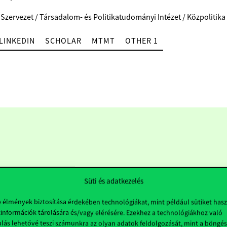
 Szervezet / Társadalom- és Politikatudományi Intézet / Közpolitik
LINKEDIN
SCHOLAR
MTMT
OTHER 1
Süti és adatkezelés
b élmények biztosítása érdekében technológiákat, mint például sütiket has
információk tárolására és/vagy elérésére. Ezekhez a technológiákhoz való
Hasznos linkek
K
lás lehetővé teszi számunkra az olyan adatok feldolgozását, mint a böngés