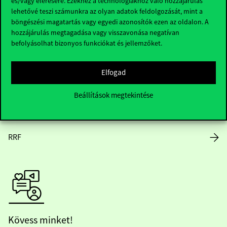
és/vagy elérésére. Ezekhez a technológiákhoz való hozzájárulás
lehetővé teszi számunkra az olyan adatok feldolgozását, mint a
Nyitvatartás
böngészési magatartás vagy egyedi azonosítók ezen az oldalon. A
hozzájárulás megtagadása vagy visszavonása negatívan
Házirend
befolyásolhat bizonyos funkciókat és jellemzőket.
Közérdekű adatok
Elfogad
Karrier
Beállítások megtekintése
Arculati elemek
RRF
Kövess minket!