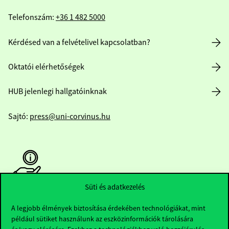
Telefonszám:
+36 1 482 5000
Kérdésed van a felvételivel kapcsolatban?
Oktatói elérhetőségek
HUB jelenlegi hallgatóinknak
Sajtó:
press@uni-corvinus.hu
Süti és adatkezelés
Hasznos linkek
A legjobb élmények biztosítása érdekében technológiákat, mint
például sütiket használunk az eszközinformációk tárolására