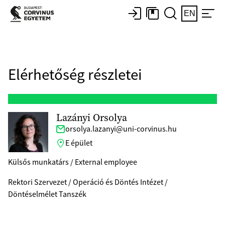
EN
Elérhetőség részletei
Lazányi Orsolya
orsolya.lazanyi@uni-corvinus.hu
E épület
Külsős munkatárs / External employee
Rektori Szervezet / Operáció és Döntés Intézet /
Döntéselmélet Tanszék