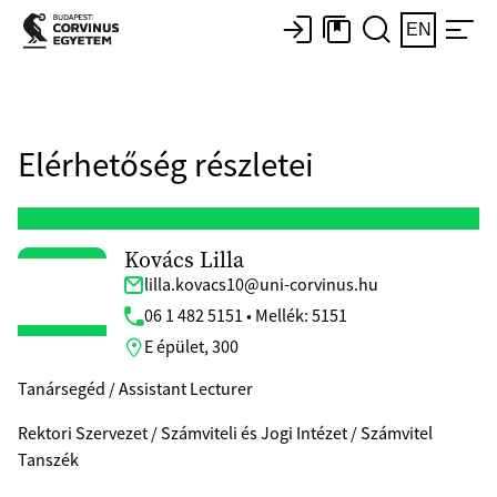
EN
Elérhetőség részletei
Kovács Lilla
lilla.kovacs10@uni-corvinus.hu
06 1 482 5151 • Mellék: 5151
E épület, 300
Tanársegéd / Assistant Lecturer
Rektori Szervezet / Számviteli és Jogi Intézet / Számvitel
Tanszék