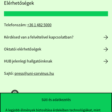
Elérhetőségek
Telefonszám:
+36 1 482 5000
Kérdésed van a felvételivel kapcsolatban?
Oktatói elérhetőségek
HUB jelenlegi hallgatóinknak
Sajtó:
press@uni-corvinus.hu
Süti és adatkezelés
A legjobb élmények biztosítása érdekében technológiákat, mint