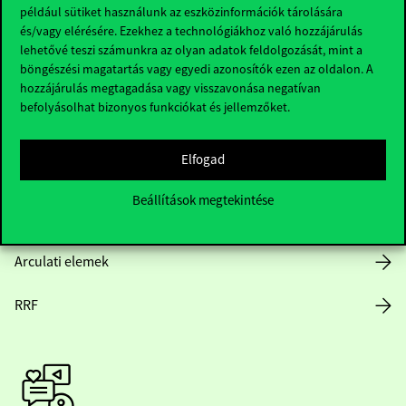
Hasznos linkek
például sütiket használunk az eszközinformációk tárolására
és/vagy elérésére. Ezekhez a technológiákhoz való hozzájárulás
lehetővé teszi számunkra az olyan adatok feldolgozását, mint a
böngészési magatartás vagy egyedi azonosítók ezen az oldalon. A
Nyitvatartás
hozzájárulás megtagadása vagy visszavonása negatívan
befolyásolhat bizonyos funkciókat és jellemzőket.
Házirend
Elfogad
Közérdekű adatok
Beállítások megtekintése
Karrier
Arculati elemek
RRF