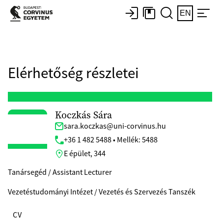
EN
Elérhetőség részletei
Koczkás Sára
sara.koczkas@uni-corvinus.hu
+36 1 482 5488 • Mellék: 5488
E épület, 344
Tanársegéd / Assistant Lecturer
Vezetéstudományi Intézet / Vezetés és Szervezés Tanszék
CV