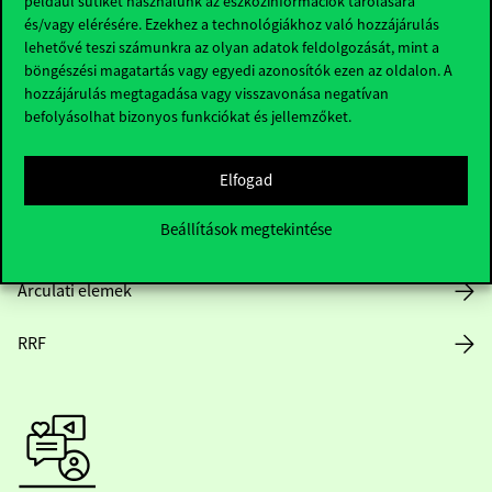
például sütiket használunk az eszközinformációk tárolására
és/vagy elérésére. Ezekhez a technológiákhoz való hozzájárulás
lehetővé teszi számunkra az olyan adatok feldolgozását, mint a
böngészési magatartás vagy egyedi azonosítók ezen az oldalon. A
Nyitvatartás
hozzájárulás megtagadása vagy visszavonása negatívan
befolyásolhat bizonyos funkciókat és jellemzőket.
Házirend
Elfogad
Közérdekű adatok
Beállítások megtekintése
Karrier
Arculati elemek
RRF